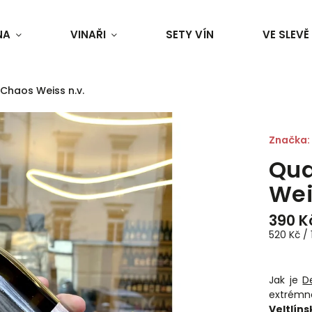
NA
VINAŘI
SETY VÍN
VE SLEVĚ
Chaos Weiss n.v.
Značka:
Qua
Wei
390 K
520 Kč / 1
Jak je
D
extrémn
Veltlíns