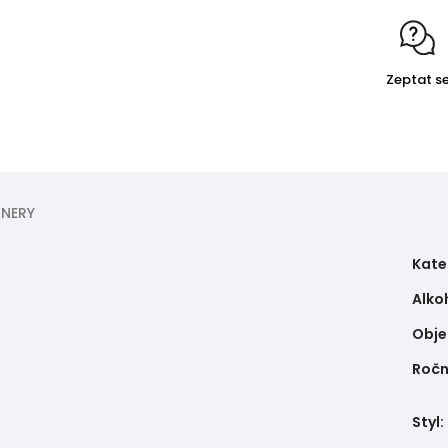
Zeptat s
NERY
Kate
Alko
Obj
Ročn
Styl
: