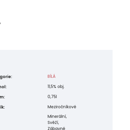
e
BÍLÁ
gorie
:
11,5% obj.
hol
:
0,75l
em
:
Meziročníkové
ík
:
Minerální,
Svěží,
Zábavné