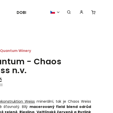
DOBROTY
POŘÁDÁME
AKTUALIT
Quantum Winery
ntum - Chaos
ss n.v.
č
 l
ekonstruktion Weiss
minerální, tak je Chaos Weiss
ě šťavnatý. Bílý
macerovaný field blend odrůd
ké zelené, Riesling, Veltlínské červené a Ryzlink