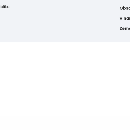
blika
Obsa
Vina
Zem