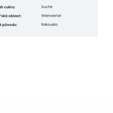
Suché
h cukru
:
Weinviertel
řská oblast
:
Rakousko
ě původu
: