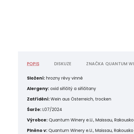
POPIS
DISKUZE
ZNAČKA
QUANTUM WI
Složení:
hrozny révy vinné
Alergeny:
o
xid siřičitý a siřičitany
Zatřídění:
Wein aus Österreich, trocken
Šarže:
L07/2024
Výrobce:
Quantum Winery e.U.,
Maissau,
Rakousko
Plněno v:
Quantum Winery e.U., Maissau, Rakousko