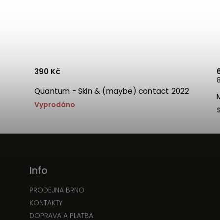
390 Kč
8
Quantum - Skin & (maybe) contact 2022
Vyprodáno
Info
PRODEJNA BRNO
KONTAKTY
DOPRAVA A PLATBA