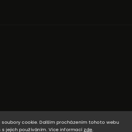
 soubory cookie. Dalším procházením tohoto webu
opyright 2026
Natural Wine Shop
. Všechna práva vyhrazen
Upravit nastavení cookies
 s jejich používáním. Více informací
zde
.