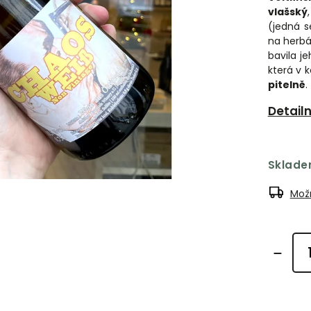
vlašský
(jedná s
na herbá
bavila j
která v 
pitelně
.
Detail
Sklad
Možn