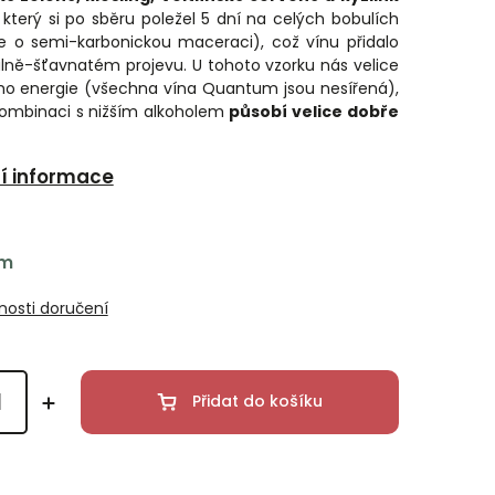
, který si po sběru poležel 5 dní na celých bobulích
e o semi-karbonickou maceraci), což vínu přidalo
lně-šťavnatém projevu. U tohoto vzorku nás velice
eho energie (všechna vína Quantum jsou nesířená),
kombinaci s nižším alkoholem
působí velice dobře
ní informace
em
osti doručení
Přidat do košíku