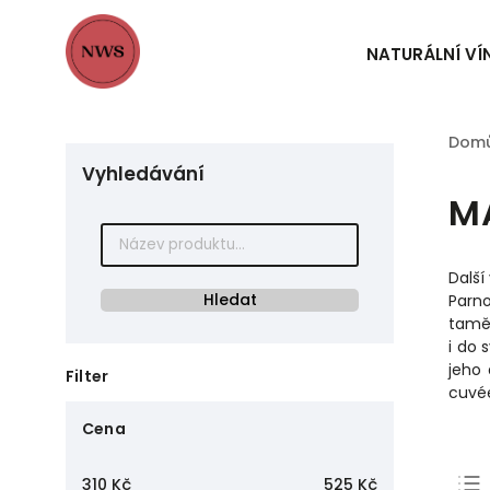
NATURÁLNÍ VÍ
Dom
Vyhledávání
M
Dalš
Hledat
Parno
taměj
i do 
jeho 
Filter
cuvée
Cena
310
Kč
525
Kč