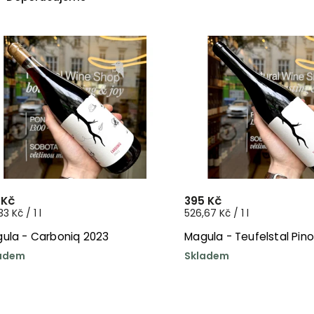
Nejlevnější
Nejdražší
Nejprodávanější
Abecedně
 Kč
395 Kč
33 Kč / 1 l
526,67 Kč / 1 l
ula - Carboniq 2023
Magula - Teufelstal Pino
adem
Skladem