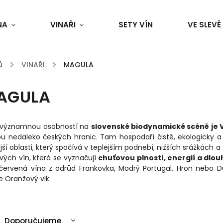
NA
VINAŘI
SETY VÍN
VE SLEVĚ
ů
/
VINAŘI
/
MAGULA
AGULA
í významnou osobností na
slovenské biodynamické scéně je 
u nedaleko českých hranic. Tam hospodaří čistě, ekologicky a 
ší oblasti, který spočívá v teplejším podnebí, nižších srážkách
svých vín, která se vyznačují
chuťovou plností, energií a dlo
červená vína z odrůd Frankovka, Modrý Portugal, Hron nebo D
 Oranžový vlk.
Doporučujeme