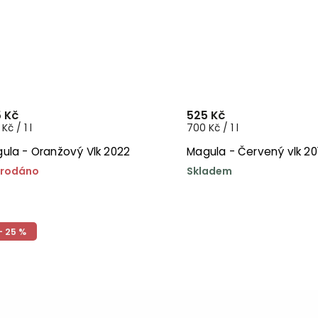
 Kč
525 Kč
Kč / 1 l
700 Kč / 1 l
ula - Oranžový Vlk 2022
Magula - Červený vlk 20
rodáno
Skladem
- 25 %