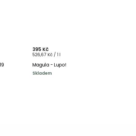
395 Kč
526,67 Kč / 1 l
19
Magula - Lupo!
Skladem