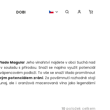
DOBROTY
POŘÁDÁME
AKTUALIT
Vlado Magula
! Jeho vinařství najdete v obci Suchá nad
v souladu s přírodou. Snaží se naplno využít potenciál
 a vápencovém podloží. To vše se snaží Vlado promítnout
uhým potenciálem zrání
. Za povšimnutí rozhodně stojí
unaj, ale i oranžová macerovaná vína jako legendární
10
položek celkem