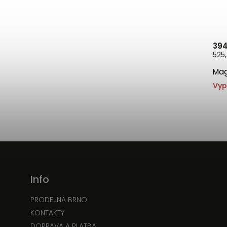
394
525,
Mag
Vyp
Info
PRODEJNA BRNO
KONTAKTY
DOPRAVA A PLATBA