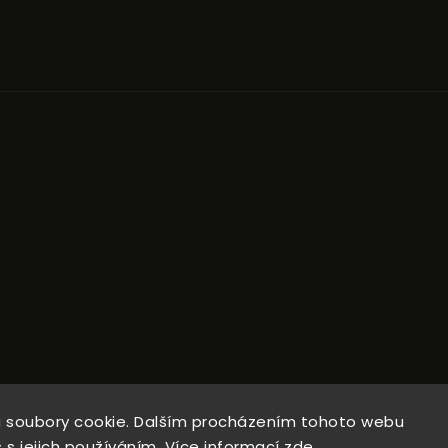
 soubory cookie. Dalším procházením tohoto webu
opyright 2026
Natural Wine Shop
. Všechna práva vyhrazen
Upravit nastavení cookies
 s jejich používáním. Více informací
zde
.