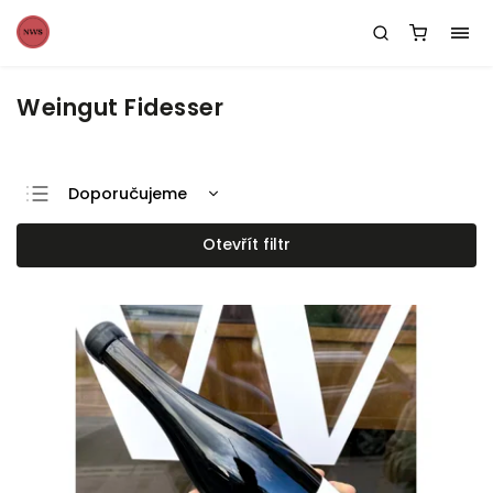
Weingut Fidesser
Doporučujeme
Nejlevnější
Otevřít filtr
Nejdražší
Nejprodávanější
Abecedně