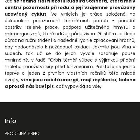
kde
se rodina řídí filozofií Rudolfa Steinera, která má v
centru pozornosti přírodu a její vzájemně provázaný
uzavřený cyklus
. Ve vinicích je práce založená na
dokonalém porozumění konkrétních potřeb - přírodní
postřiky, zelené práce, podpora užitečného hmyzu a
mikroorganizmů, které udržují půdu živou. Při sběru se klade
důraz na ruční třídění a následné rychlé zpracování hroznů,
aby nedocházelo k nežádoucí oxidaci. Jakmile jsou vína v
sudech, tak už se do jejich vývoje zasahuje pouze
minimálně, v řadě *Orbis téměř vůbec s výjimkou přidání
malého množství síry před lahvováním. Přestože se jedná
teprve o jeden z prvních vlastních ročníků této mladé
dvojky,
vína jsou nabitá energií, mají myšlenku, balanc
a prostě nás baví pít
, což vypovídá za vše.
Info
PRODEJNA BRNO