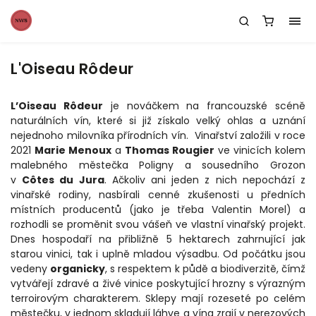
L'Oiseau Rôdeur
L’Oiseau Rôdeur
je nováčkem na francouzské scéně
naturálních vín, které si již získalo velký ohlas a uznání
nejednoho milovníka přírodních vín. Vinařství založili v roce
2021
Marie Menoux
a
Thomas Rougier
ve vinicích kolem
malebného městečka Poligny a sousedního Grozon
v
Côtes du Jura
. Ačkoliv ani jeden z nich nepochází z
vinařské rodiny, nasbírali cenné zkušenosti u předních
místních producentů (jako je třeba Valentin Morel) a
rozhodli se proměnit svou vášeň ve vlastní vinařský projekt.
Dnes hospodaří na přibližně 5
hektarech zahrnující jak
starou vinici, tak i uplně mladou výsadbu.
Od počátku jsou
vedeny
organicky
, s respektem k půdě a biodiverzitě, čímž
vytvářejí zdravé a živé vinice poskytující hrozny s výrazným
terroirovým charakterem. Sklepy mají rozeseté po celém
městečku, v jednom skladují láhve a vína zrají v nerezových