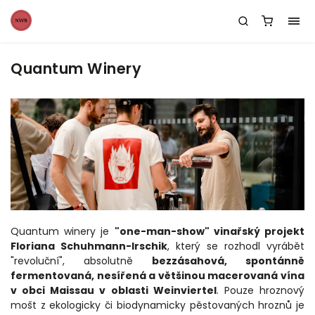
Quantum Winery
Quantum winery je
"one-man-show" vinařský projekt
Floriana
Schuhmann-Irschik
, který se rozhodl vyrábět
"revoluční", absolutně
bezzásahová, spontánně
fermentovaná, nesířená a většinou macerovaná vína
v obci
Maissau v oblasti Weinviertel
. Pouze hroznový
mošt z ekologicky či biodynamicky pěstovaných hroznů je