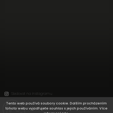
Sledovat na Instagramu
Tento web používá soubory cookie. Dalším procházením
tohoto webu vyjadřujete souhlas s jejich používáním. Více
Copyright 2026
Natural Wine Shop
. Všechna práva