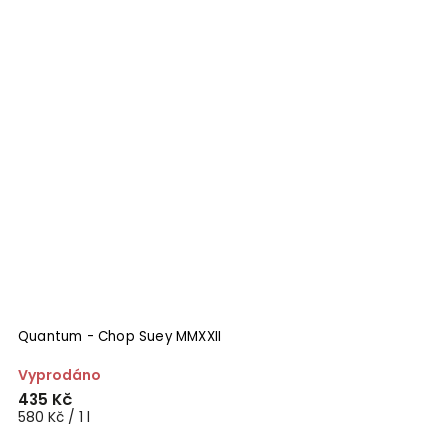
Quantum - Chop Suey MMXXII
Vyprodáno
435 Kč
580 Kč / 1 l