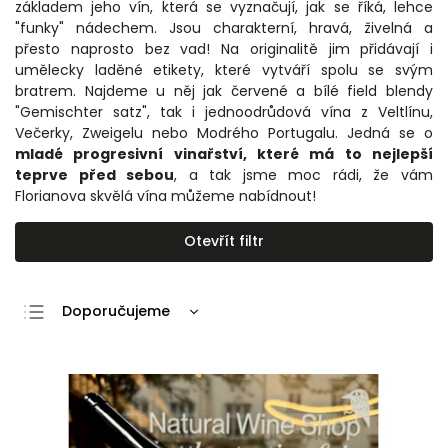
základem jeho vín, která se vyznačují, jak se říká, lehce
"funky" nádechem. Jsou
charakterní, hravá, živelná a
přesto naprosto bez vad! Na originalitě jim přidávají i
umělecky laděné etikety, které vytváří spolu se svým
bratrem. Najdeme u něj jak červené a bílé field blendy
"
Gemischter satz", tak i jednoodrůdová vína z Veltlínu,
Večerky, Zweigelu nebo Modrého Portugalu. Jedná se o
mladé progresivní vinařství, které má to nejlepší
teprve před sebou
, a tak jsme moc rádi, že vám
Florianova skvělá vína můžeme nabídnout!
Otevřít filtr
Doporučujeme
Nejlevnější
Nejdražší
Nejprodávanější
Abecedně