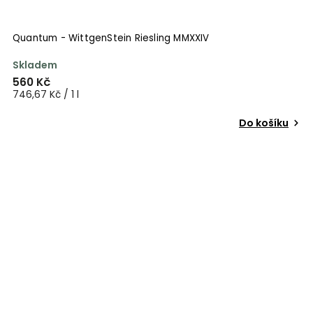
Quantum - WittgenStein Riesling MMXXIV
Skladem
560 Kč
746,67 Kč / 1 l
Do košíku