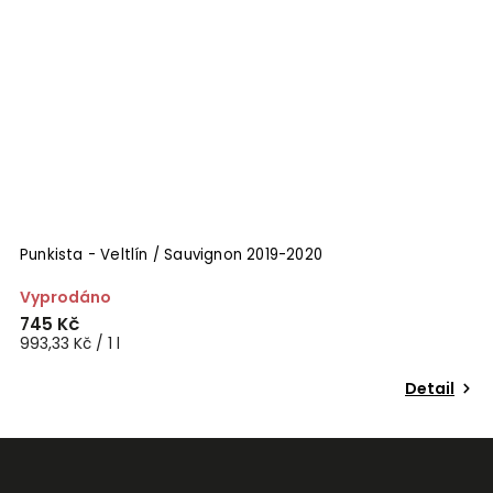
Punkista - Veltlín / Sauvignon 2019-2020
V
Vyprodáno
S
745 Kč
9
993,33 Kč / 1 l
1 
Detail