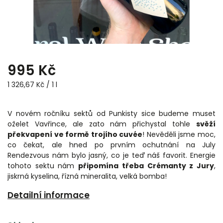
995 Kč
1 326,67 Kč / 1 l
V novém ročníku sektů od Punkisty sice budeme muset
oželet Vavřince, ale zato nám přichystal tohle
svěží
překvapení ve formě trojího cuvée
! Nevěděli jsme moc,
co čekat, ale hned po prvním ochutnání na July
Rendezvous nám bylo jasný, co je teď náš favorit. Energie
tohoto sektu nám
připomína třeba Crémanty z Jury
,
jiskrná kyselina, řízná mineralita, velká bomba!
Detailní informace