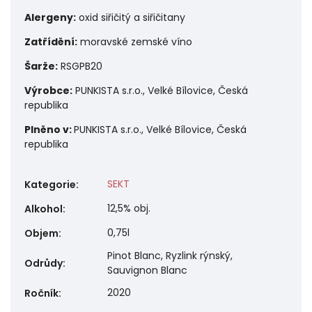
Alergeny:
o
xid siřičitý a siřičitany
Zatřídění:
moravské zemské víno
Šarže:
RSGPB20
Výrobce:
PUNKISTA s.r.o., Velké Bílovice, Česká
republika
Plněno v:
PUNKISTA s.r.o., Velké Bílovice, Česká
republika
SEKT
Kategorie
:
12,5% obj.
Alkohol
:
0,75l
Objem
:
Pinot Blanc, Ryzlink rýnský,
Odrůdy
:
Sauvignon Blanc
2020
Ročník
: