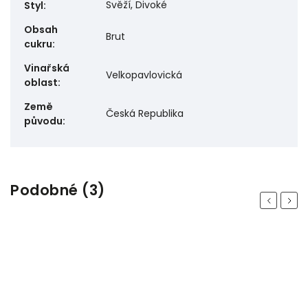
Svěží, Divoké
Styl
:
Obsah
Brut
cukru
:
Vinařská
Velkopavlovická
oblast
:
Země
Česká Republika
původu
:
Podobné (3)
Previous
Next