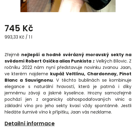
745 Kč
993,33 Kč / 1 l
Zřejmě
nejlepší a hodně svérázný moravský sekty na
svědomí Robert Osička alias Punkista
z Velkých Bílovic. Z
ročníku 2022 nám nyní představuje novinku zvanou Jaan,
ve kterém najdeme
kupáž Veltlínu, Chardonnay, Pinot
Blanc a Sauvignonu
. V těchto bublinách se kombinuje
elegance s naturální hravostí, která je patrná i díky
jemnému závoji a jiskrné kyselince. Hrozny samozřejmě
pochází jen z organicky obhospodařovaných vinic a
základní víno pro jeho sekty kvasí vždy spontánně. Jestli
hledáte šumivé víno k přípitku, Jaan vás nezklame.
Detailní informace