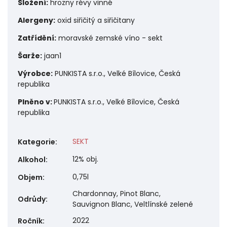
Složení:
hrozny révy vinné
Alergeny:
o
xid siřičitý a siřičitany
Zatřídění:
moravské zemské víno - sekt
Šarže:
jaan1
Výrobce:
PUNKISTA s.r.o., Velké Bílovice, Česká
republika
Plněno v:
PUNKISTA s.r.o., Velké Bílovice, Česká
republika
SEKT
Kategorie
:
12% obj.
Alkohol
:
0,75l
Objem
:
Chardonnay, Pinot Blanc,
Odrůdy
:
Sauvignon Blanc, Veltlínské zelené
2022
Ročník
: