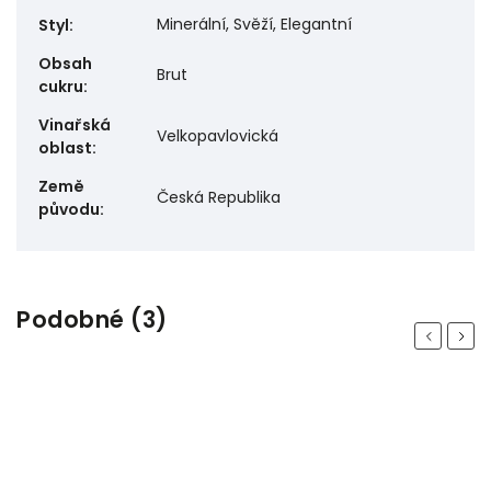
Minerální, Svěží, Elegantní
Styl
:
Obsah
Brut
cukru
:
Vinařská
Velkopavlovická
oblast
:
Země
Česká Republika
původu
:
Podobné (3)
Previous
Next