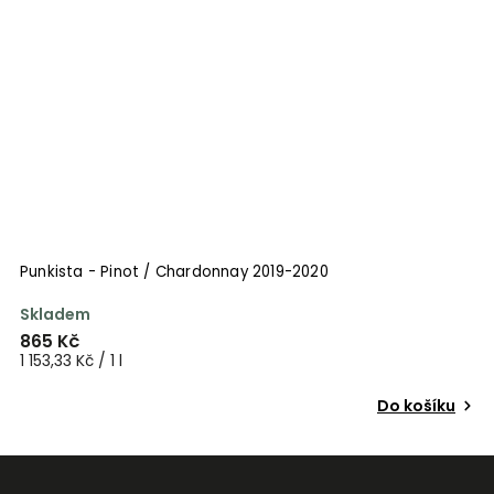
Punkista - Pinot / Chardonnay 2019-2020
P
Skladem
S
865 Kč
7
1 153,33 Kč / 1 l
9
Do košíku