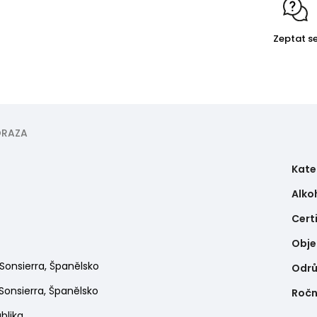
Zeptat s
RAZA
Kate
Alko
Cert
Obj
Sonsierra, Španělsko
Odr
Sonsierra, Španělsko
Ročn
blika