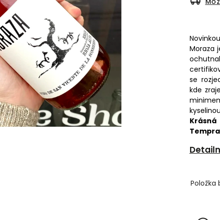
Mož
Novinkou
Moraza j
ochutn
certifik
se rozj
kde zraje
minimem 
kyselin
Krásná
Tempran
Detail
Položka 