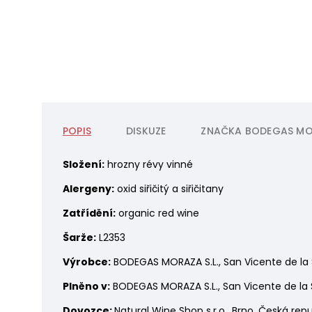
POPIS
DISKUZE
ZNAČKA
BODEGAS MO
Složení:
hrozny révy vinné
Alergeny:
oxid siřičitý a siřičitany
Zatřídění:
organic red wine
Šarže:
L2353
Výrobce:
BODEGAS MORAZA S.L., San Vicente de la 
Plněno v:
BODEGAS MORAZA S.L., San Vicente de la 
Dovozce:
Natural Wine Shop s.r.o., Brno, Česká repu