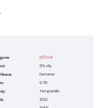
e
RŮŽOVÁ
gorie
:
12% obj.
hol
:
Demeter
ifikace
:
0,75l
em
:
Tempranillo
ůdy
:
2022
ík
:
Svěží,