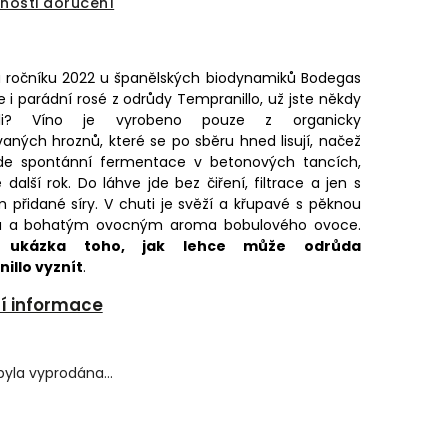
nosti doručení
 ročníku 2022 u španělských biodynamiků Bodegas
e i parádní rosé z odrůdy Tempranillo, už jste někdy
ali? Víno je vyrobeno pouze z organicky
ovaných hroznů, které se po sběru hned lisují, načež
ede spontánní fermentace v betonových tancích,
 další rok. Do láhve jde bez čiření, filtrace a jen s
přidané síry. V chuti je svěží a křupavé s pěknou
ou a bohatým ovocným aroma bobulového ovoce.
 ukázka toho, jak lehce může odrůda
illo vyznít
.
ní informace
byla vyprodána…