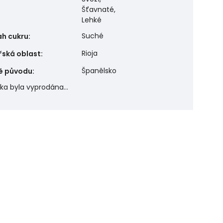
Šťavnaté,
Lehké
Suché
h cukru
:
Rioja
řská oblast
:
Španělsko
ě původu
:
žka byla vyprodána…