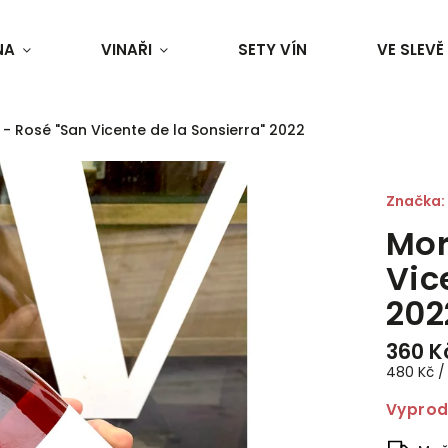
NA
VINAŘI
SETY VÍN
VE SLEVĚ
- Rosé "San Vicente de la Sonsierra" 2022
Značka:
Mor
Vic
202
360 K
480 Kč / 1
Vypro