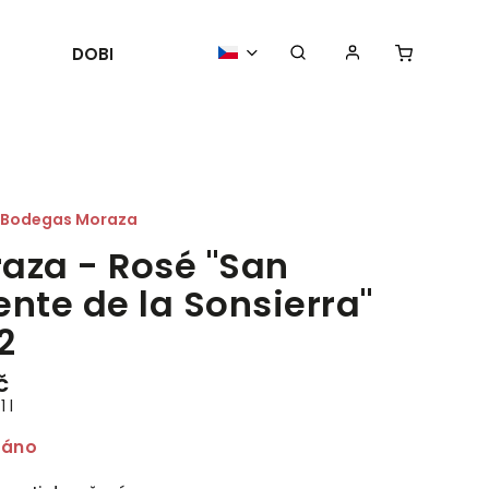
DOBROTY
POŘÁDÁME
AKTUALIT
Bodegas Moraza
aza - Rosé "San
ente de la Sonsierra"
2
č
 l
dáno