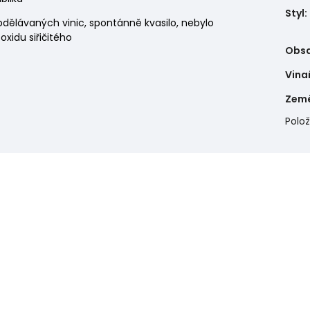
Styl
:
bdělávaných vinic, spontánně kvasilo, nebylo
oxidu siřičitého
Obsa
Vina
Zem
Polo