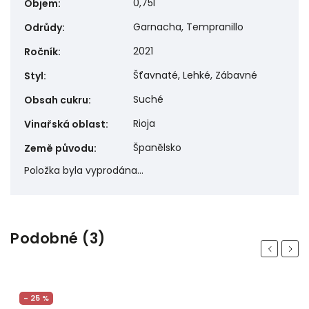
0,75l
Objem
:
Garnacha, Tempranillo
Odrůdy
:
2021
Ročník
:
Šťavnaté, Lehké, Zábavné
Styl
:
Suché
Obsah cukru
:
Rioja
Vinařská oblast
:
Španělsko
Země původu
:
Položka byla vyprodána…
Podobné (3)
Previous
Next
- 25 %