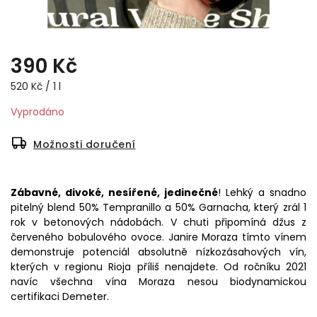
390 Kč
520 Kč / 1 l
Vyprodáno
Možnosti doručení
Zábavné, divoké, nesířené, jedinečné
! Lehký a snadno
pitelný blend 50% Tempranillo a 50% Garnacha, který zrál 1
rok v betonových nádobách. V chuti připomíná džus z
červeného bobulového ovoce. Janire Moraza tímto vínem
demonstruje potenciál absolutně nízkozásahových vín,
kterých v regionu Rioja příliš nenajdete. Od ročníku 2021
navíc všechna vína Moraza nesou biodynamickou
certifikaci Demeter.