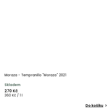
Moraza - Tempranillo "Moraza" 2021
M
Skladem
V
270 Kč
4
360 Kč / 1 l
6
Do košíku