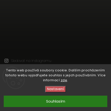
Sledovat na Instagramu
Tento web používá soubory cookie. Dalším procházením
tohoto webu vyjadřujete souhlas s jejich používáním. Více
Copyright 2026
Natural Wine Shop
. Všechna práva
informací
zde
.
vyhrazena.
Upravit nastavení cookies
Nastavení
Vytvořil
Shoptet
| Design
Shoptak.cz
Souhlasím