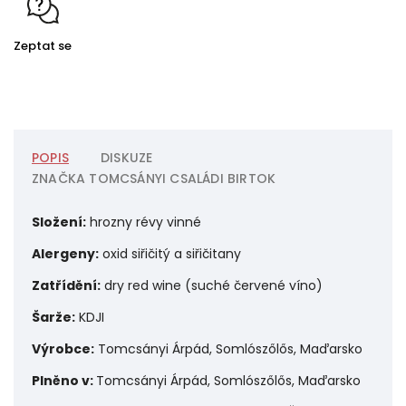
Zeptat se
POPIS
DISKUZE
ZNAČKA
TOMCSÁNYI CSALÁDI BIRTOK
Složení:
hrozny révy vinné
Alergeny:
o
xid siřičitý a siřičitany
Zatřídění:
dry red wine (suché červené víno)
Šarže:
KDJI
Výrobce:
Tomcsányi Árpád, Somlószőlős, Maďarsko
Plněno v:
Tomcsányi Árpád, Somlószőlős, Maďarsko