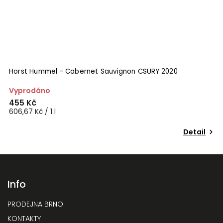
Horst Hummel - Cabernet Sauvignon CSURY 2020
N
Vyprodáno
S
455 Kč
9
606,67 Kč / 1 l
1 
Detail
Info
PRODEJNA BRNO
KONTAKTY