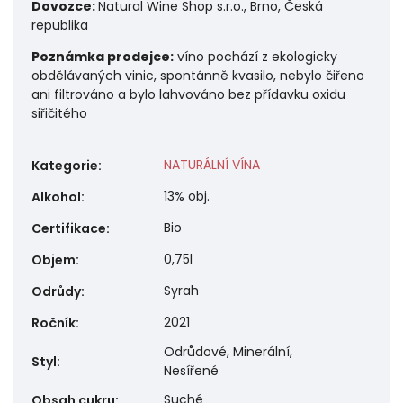
Dovozce:
Natural Wine Shop s.r.o., Brno, Česká
republika
Poznámka prodejce:
víno pochází z ekologicky
obdělávaných vinic, spontánně kvasilo, nebylo čiřeno
ani filtrováno a bylo lahvováno bez přídavku oxidu
siřičitého
NATURÁLNÍ VÍNA
Kategorie
:
13% obj.
Alkohol
:
Bio
Certifikace
:
0,75l
Objem
:
Syrah
Odrůdy
:
2021
Ročník
:
Odrůdové, Minerální,
Styl
:
Nesířené
Suché
Obsah cukru
: