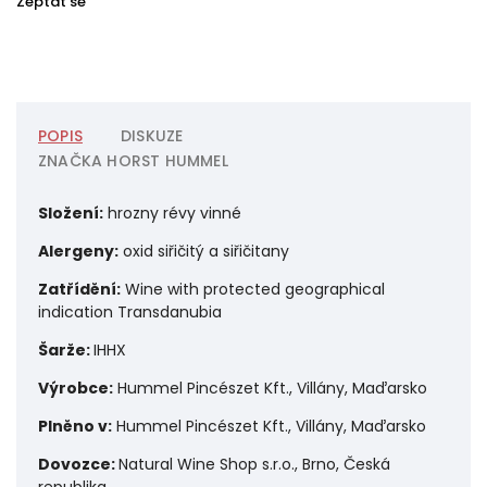
Zeptat se
POPIS
DISKUZE
ZNAČKA
HORST HUMMEL
Složení:
hrozny révy vinné
Alergeny:
o
xid siřičitý a siřičitany
Zatřídění:
Wine with protected geographical
indication Transdanubia
Šarže:
IHHX
Výrobce:
Hummel Pincészet Kft., Villány, Maďarsko
Plněno v:
Hummel Pincészet Kft., Villány, Maďarsko
Dovozce:
Natural Wine Shop s.r.o., Brno, Česká