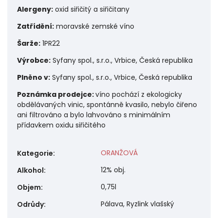
Alergeny:
oxid siřičitý a siřičitany
Zatřídění:
moravské zemské víno
Šarže:
1PR22
Výrobce:
Syfany spol., s.r.o., Vrbice, Česká republika
Plněno v:
Syfany spol., s.r.o., Vrbice, Česká republika
Poznámka prodejce:
víno pochází z ekologicky
obdělávaných vinic, spontánně kvasilo, nebylo čiřeno
ani filtrováno a bylo lahvováno s minimálním
přídavkem oxidu siřičitého
ORANŽOVÁ
Kategorie
:
12% obj.
Alkohol
:
0,75l
Objem
:
Pálava, Ryzlink vlašský
Odrůdy
: