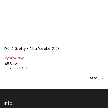
Dlúhé Grefty - Alba Rosales 2023
P
Vyprodáno
V
455 Kč
3
606,67 Kč / 1 l
51
Detail
Info