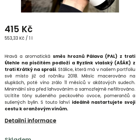
415 Kč
553,33 Kč / 1 l
Hravá a aromatická
směs hroznů Pálava (PAL) z trati
Úlehle na písčitém podloží a Ryzlink vlašský (AŠÁK) z
trati Krátký na spraši
. Stálice, která má v našem portfoliu
své místo již od ročníku 2018. Měsíc macerováno na
slupkách, poté víno zrálo 11 měsíců v akátových sudech.
Minimální síra před lahvováním a samozřejmě nefiltrováno.
Ucítíte tóny sušeného peckového ovoce, pomerančů a
sušených bylin. S touto lahví
ideálně nastartujete svoji
cestu k oranžovým vínům.
Detailní informace
Skladem