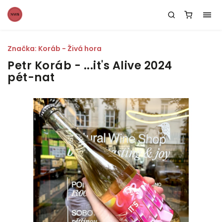
Značka:
Koráb - Živá hora
Petr Koráb - ...it's Alive 2024
pét-nat