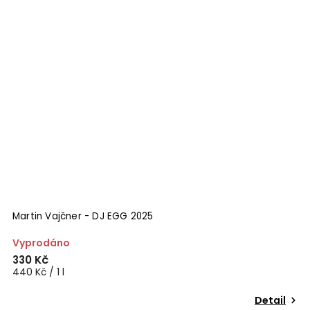
Martin Vajčner - DJ EGG 2025
M
Vyprodáno
S
330 Kč
5
440 Kč / 1 l
6
Detail