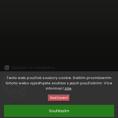
Sledovat na Instagramu
Tento web používá soubory cookie. Dalším procházením
tohoto webu vyjadřujete souhlas s jejich používáním. Více
Copyright 2026
Natural Wine Shop
. Všechna práva
informací
zde
.
vyhrazena.
Upravit nastavení cookies
Nastavení
Vytvořil
Shoptet
| Design
Shoptak.cz
Souhlasím