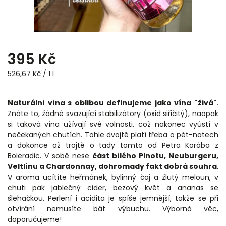
395 Kč
526,67 Kč / 1 l
Naturální vína s oblibou definujeme jako vína "živá"
.
Znáte to, žádné svazující stabilizátory (oxid siřičitý), naopak
si taková vína užívají své volnosti, což nakonec vyústí v
nečekaných chutích. Tohle dvojtě platí třeba o pét-natech
a dokonce až trojtě o tady tomto od Petra Korába z
Boleradic. V sobě nese
část bílého Pinotu, Neuburgeru,
Veltlínu a Chardonnay, dohromady fakt dobrá souhra
.
V aroma ucítíte heřmánek, bylinný čaj a žlutý meloun, v
chuti pak jablečný cider, bezový květ a ananas se
šlehačkou. Perlení i acidita je spíše jemnější, takže se při
otvírání nemusíte bát výbuchu. Výborná věc,
doporučujeme!