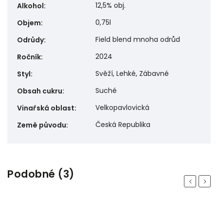
12,5% obj.
Alkohol
:
0,75l
Objem
:
Field blend mnoha odrůd
Odrůdy
:
2024
Ročník
:
Svěží, Lehké, Zábavné
Styl
:
Suché
Obsah cukru
:
Velkopavlovická
Vinařská oblast
:
Česká Republika
Země původu
:
Podobné (3)
Previous
Next