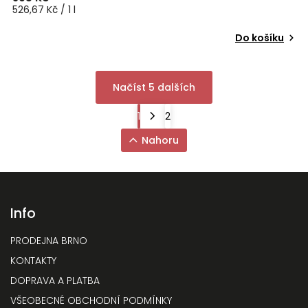
526,67 Kč / 1 l
Do košíku
Načíst 5 dalších
1
2
Nahoru
Info
PRODEJNA BRNO
KONTAKTY
DOPRAVA A PLATBA
VŠEOBECNÉ OBCHODNÍ PODMÍNKY