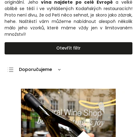
originální. Jeho
vína najdete po celé Evropě
a velké
oblibě se těší i ve vyhlášených Kodaňských restauracích!
Proto není divu, že od Peti něco sehnat, je skoro jako zázrak,
hehe. Naštěstí vám můžeme nabídnout alespoň několik
málo jeho vzorků, které máme vždy jen v limitovaném
množství!
Otevřít filtr
Doporučujeme
Nejlevnější
Nejdražší
Nejprodávanější
Abecedně