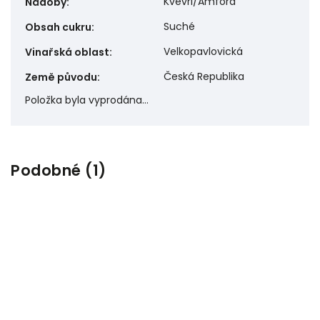
Kvevri/Amfora
Nádoby
:
Suché
Obsah cukru
:
Velkopavlovická
Vinařská oblast
:
Česká Republika
Země původu
:
Položka byla vyprodána…
Podobné (1)