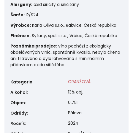
Alergeny:
o
xid siřičitý a siřičitany
Šarže:
R/S24
Výrobce:
Karla Oliva s.r.o., Rakvice, Česká republika
Plněno v:
Syfany, spol. s.r.o., Vrbice, Česká republika
Poznámka prodejce:
víno pochází z ekologicky
obdělávaných vinic, spontánně kvasilo, nebylo čiřeno
ani filtrováno a bylo lahvováno s minimálním
přídavkem oxidu siřičitého
ORANŽOVÁ
Kategorie
:
13% obj.
Alkohol
:
0,75l
Objem
:
Pálava
Odrůdy
:
2024
Ročník
: