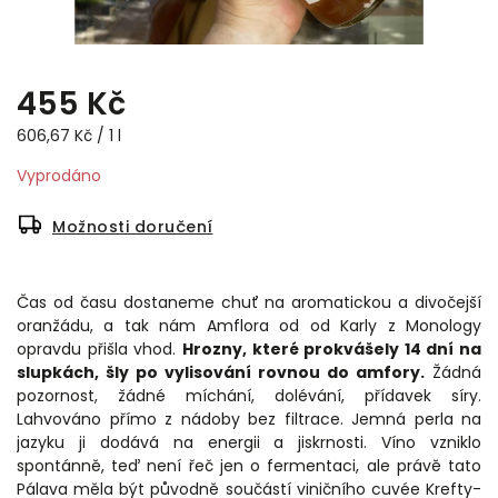
455 Kč
606,67 Kč / 1 l
Vyprodáno
Možnosti doručení
Čas od času dostaneme chuť na aromatickou a divočejší
oranžádu, a tak nám Amflora od od Karly z Monology
opravdu přišla vhod.
Hrozny, které prokvášely 14 dní na
slupkách, šly po vylisování rovnou do amfory.
Žádná
pozornost, žádné míchání, dolévání, přídavek síry.
Lahvováno přímo z nádoby bez filtrace. Jemná perla na
jazyku ji dodává na energii a jiskrnosti. Víno vzniklo
spontánně, teď není řeč jen o fermentaci, ale právě tato
Pálava měla být původně součástí viničního cuvée Krefty-