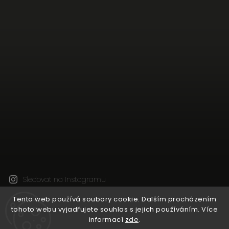
Sledovat na Instagramu
Tento web používá soubory cookie. Dalším procházením
tohoto webu vyjadřujete souhlas s jejich používáním. Více
Copyright 2026
Natural Wine Shop
. Všechna práva
informací
zde
.
vyhrazena.