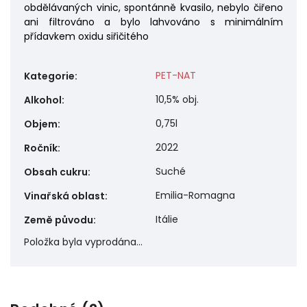
obdělávaných vinic, spontánně kvasilo, nebylo čiřeno
ani filtrováno a bylo lahvováno s minimálním
přídavkem oxidu siřičitého
PET-NAT
Kategorie
:
10,5% obj.
Alkohol
:
0,75l
Objem
:
2022
Ročník
:
Suché
Obsah cukru
:
Emilia-Romagna
Vinařská oblast
:
Itálie
Země původu
:
Položka byla vyprodána…