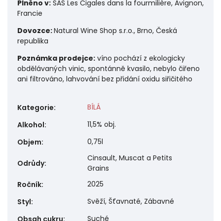
Plněno v:
SAS Les Cigales dans la fourmilière, Avignon,
Francie
Dovozce:
Natural Wine Shop s.r.o., Brno, Česká
republika
Poznámka prodejce:
víno pochází z ekologicky
obdělávaných vinic, spontánně kvasilo, nebylo čiřeno
ani filtrováno, lahvování bez přidání oxidu siřičitého
BÍLÁ
Kategorie
:
11,5% obj.
Alkohol
:
0,75l
Objem
:
Cinsault, Muscat a Petits
Odrůdy
:
Grains
2025
Ročník
:
Svěží, Šťavnaté, Zábavné
Styl
:
Suché
Obsah cukru
: