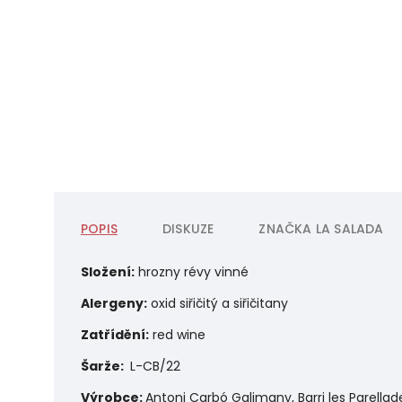
POPIS
DISKUZE
ZNAČKA
LA SALADA
Složení:
hrozny révy vinné
Alergeny:
o
xid siřičitý a siřičitany
Zatřídění:
red
wine
Šarže:
L-CB/22
Výrobce:
Antoni Carbó Galimany, Barri les Parellad