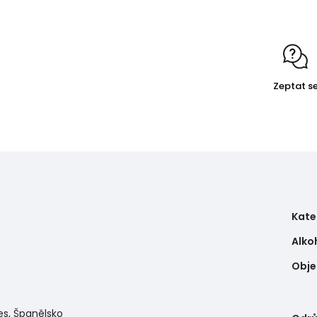
Zeptat s
Kate
Alko
Obj
es, Španělsko