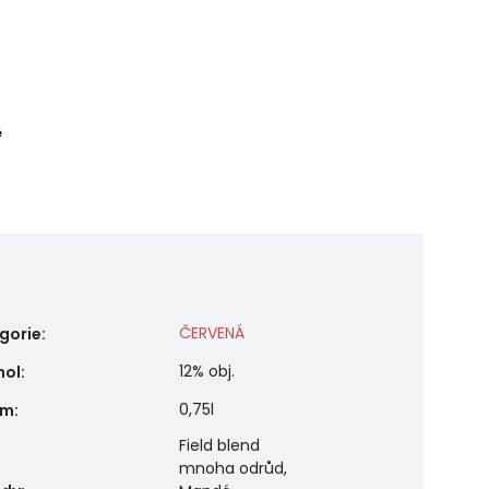
e
ČERVENÁ
gorie
:
12% obj.
hol
:
0,75l
em
:
Field blend
mnoha odrůd,