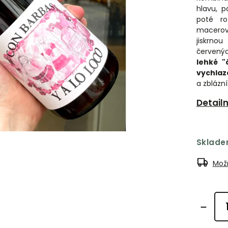
hlavu, p
poté ro
macerova
jiskrno
červený
lehké "
vychlaz
a zblázní
Detail
Sklad
Možn