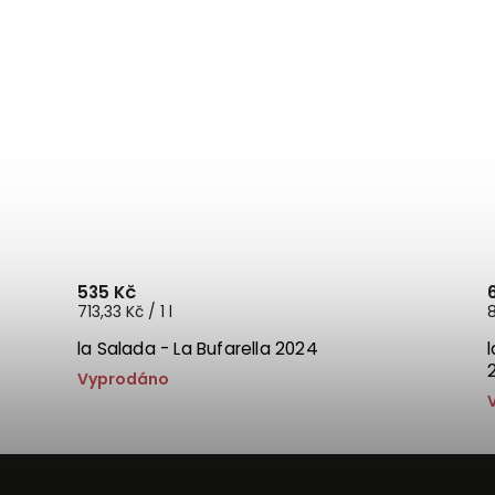
535 Kč
713,33 Kč / 1 l
8
la Salada - La Bufarella 2024
Vyprodáno