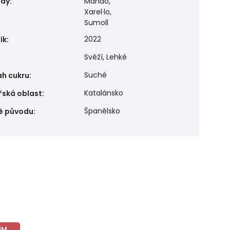
ůdy
:
Mandó,
Xarel·lo,
Sumoll
2022
ík
:
Svěží, Lehké
Suché
h cukru
:
Katalánsko
řská oblast
:
Španělsko
ě původu
:
UM