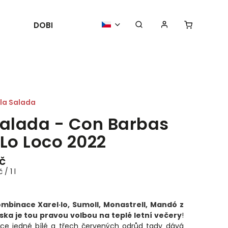
DOBROTY
POŘÁDÁME
AKTUALIT
la Salada
Salada - Con Barbas
 Lo Loco 2022
č
/ 1 l
ombinace
Xarel·lo
, Sumoll, Monastrell, Mandó z
ska je tou pravou volbou na teplé letní večery
!
ce jedné bílé a třech červených odrůd tady dává