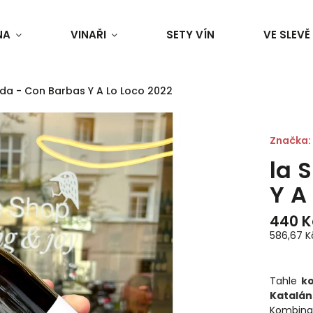
NA
VINAŘI
SETY VÍN
VE SLEVĚ
ada - Con Barbas Y A Lo Loco 2022
Značka:
la 
Y A
440 K
586,67 Kč 
Tahle
k
Katalán
Kombina