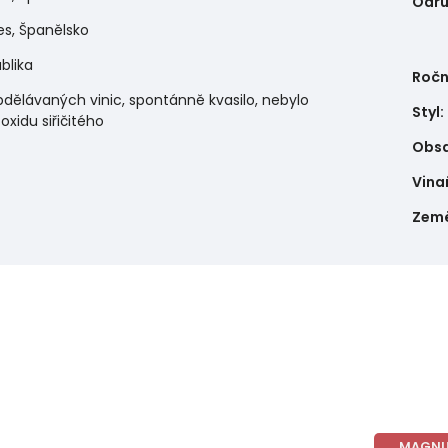
Odr
es, Španělsko
blika
Ročn
bdělávaných vinic, spontánně kvasilo, nebylo
Styl
:
oxidu siřičitého
Obsa
Vina
Zem
MAGN