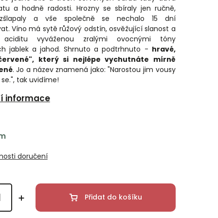
atu a hodně radosti. Hrozny se sbíraly jen ručně,
zšlapaly a vše společně se nechalo 15 dní
t. Víno má sytě růžový odstín, osvěžující slanost a
u aciditu vyváženou zralými ovocnými tóny
ch jablek a jahod. Shrnuto a podtrhnuto -
hravé,
červené", který si nejlépe vychutnáte mírně
ené
. Jo a název znamená jako: "Narostou jim vousy
 se.", tak uvidíme!
ní informace
em
osti doručení
Přidat do košíku