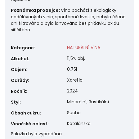
Poznámka prodejce:
víno pochází z ekologicky
obdělávaných vinic, spontánně kvasilo, nebylo čiřeno
ani filtrováno a bylo lahvováno bez přídavku oxidu
siřičitého
NATURÁLNÍ VÍNA
Kategorie
:
11,5% obj.
Alkohol
:
0,75l
Objem
:
Xarel·lo
Odrůdy
:
2024
Ročník
:
Minerální, Rustikální
Styl
:
Suché
Obsah cukru
:
Katalánsko
Vinařská oblast
:
Položka byla vyprodána…