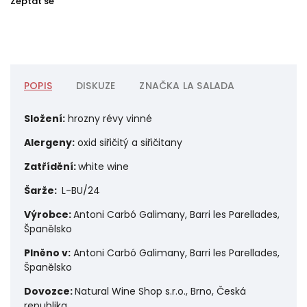
Zeptat se
POPIS
DISKUZE
ZNAČKA
LA SALADA
Složení:
hrozny révy vinné
Alergeny:
o
xid siřičitý a siřičitany
Zatřídění:
white wine
Šarže:
L-BU/24
Výrobce:
Antoni Carbó Galimany, Barri les Parellades,
Španělsko
Plněno v:
Antoni Carbó Galimany, Barri les Parellades,
Španělsko
Dovozce:
Natural Wine Shop s.r.o., Brno, Česká
republika