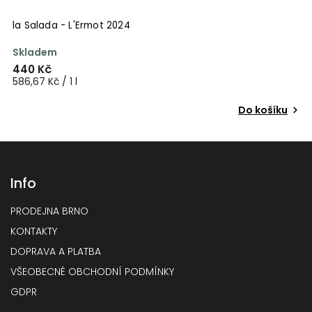
la Salada - L'Ermot 2024
l
Skladem
V
440 Kč
6
586,67 Kč / 1 l
8
Do košíku
Info
PRODEJNA BRNO
KONTAKTY
DOPRAVA A PLATBA
VŠEOBECNÉ OBCHODNÍ PODMÍNKY
GDPR