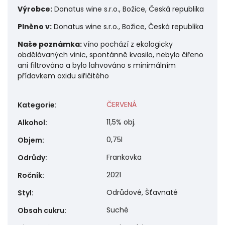
Výrobce:
Donatus wine s.r.o., Božice, Česká republika
Plněno v:
Donatus wine s.r.o., Božice, Česká republika
Naše poznámka:
víno pochází z ekologicky
obdělávaných vinic, spontánně kvasilo, nebylo čiřeno
ani filtrováno a bylo lahvováno s minimálním
přídavkem oxidu siřičitého
ČERVENÁ
Kategorie
:
11,5% obj.
Alkohol
:
0,75l
Objem
:
Frankovka
Odrůdy
:
2021
Ročník
:
Odrůdové, Šťavnaté
Styl
:
Suché
Obsah cukru
: