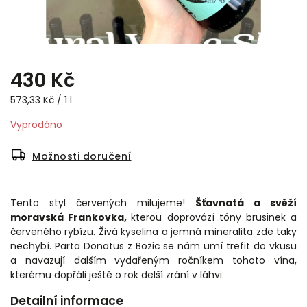
430 Kč
573,33 Kč / 1 l
Vyprodáno
Možnosti doručení
Tento styl červených milujeme!
Šťavnatá a svěží
moravská Frankovka,
kterou doprovází tóny brusinek a
červeného rybízu. Živá kyselina a jemná mineralita zde taky
nechybí. Parta Donatus z Božic se nám umí trefit do vkusu
a navazují dalším vydařeným ročníkem tohoto vína,
kterému dopřáli ještě o rok delší zrání v láhvi.
Detailní informace