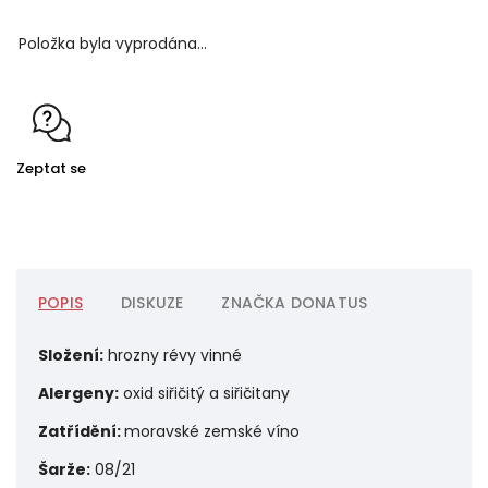
Položka byla vyprodána…
Zeptat se
POPIS
DISKUZE
ZNAČKA
DONATUS
Složení:
hrozny révy vinné
Alergeny:
o
xid siřičitý a siřičitany
Zatřídění:
moravské zemské víno
Šarže:
08/21