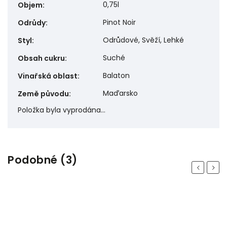
0,75l
Objem
:
Pinot Noir
Odrůdy
:
Odrůdové, Svěží, Lehké
Styl
:
Suché
Obsah cukru
:
Balaton
Vinařská oblast
:
Maďarsko
Země původu
:
Položka byla vyprodána…
Podobné (3)
Previous
Next