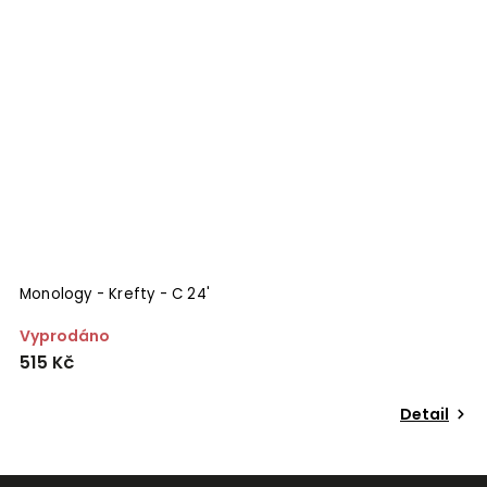
Monology - Krefty - C 24'
G
Vyprodáno
S
515 Kč
4
6
Detail