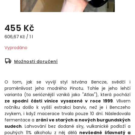
455 Kč
606,67 Kč / 1 l
Vyprodáno
Možnosti doručení
O tom, jak se vyvíjí styl Istvána Bencze, svědčí i
proměnlivost jeho modrého Pinotu. Tohle je jeho lehčí
varianta (ta serióznější vzniká jako "Atlas"), která pochází
ze spodní části vinice vysazené v roce 1999
. Vlivem
ročníku došlo k vyšší extrakci barviv, než je i Benczeho
zvykem, i když macerace trvala pouze 10 dní. Následovala
fermentace a
zrání ve starých a nových burgundských
sudech
. Lahvování bez dodané síry, vulkanické podloží a
pouhých 11% alkoholu z něj dělá
nevšedně šťavnatý a