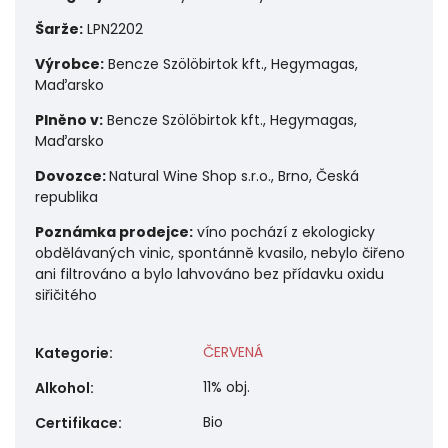
Šarže:
LPN2202
Výrobce:
Bencze Szölöbirtok kft., Hegymagas,
Maďarsko
Plněno v:
Bencze Szölöbirtok kft., Hegymagas,
Maďarsko
Dovozce:
Natural Wine Shop s.r.o., Brno, Česká
republika
Poznámka prodejce:
víno pochází z ekologicky
obdělávaných vinic, spontánně kvasilo, nebylo čiřeno
ani filtrováno a bylo lahvováno bez přídavku oxidu
siřičitého
ČERVENÁ
Kategorie
:
11% obj.
Alkohol
:
Bio
Certifikace
: