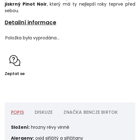
jiskrný Pinot Noir
, který má ty nejlepší roky teprve před
sebou.
Detailní informace
Položka byla vyprodána…
Zeptat se
POPIS
DISKUZE
ZNAČKA
BENCZE BIRTOK
Složení:
hrozny révy vinné
Alergeny:
oxid siřičitý a siřičitany