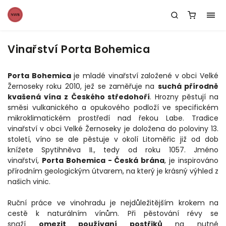
Vinařství Porta Bohemica
Porta Bohemica
je mladé vinařství založené v obci Velké
Žernoseky roku 2010, jež se zaměřuje na
suchá přírodně
kvašená vína z Českého středohoří
. Hrozny pěstují na
směsi vulkanického a opukového podloží ve specifickém
mikroklimatickém prostředí nad řekou Labe. Tradice
vinařství v obci Velké Žernoseky je doložena do poloviny 13.
století, víno se ale pěstuje v okolí Litoměřic již od dob
knížete Spytihněva II., tedy od roku 1057. Jméno
vinařství,
Porta Bohemica - Česká brána
, je inspirováno
přírodním geologickým útvarem, na který je krásný výhled z
našich vinic.
Ruční práce ve vinohradu je nejdůležitějším krokem na
cestě k naturálním vínům. Při pěstování révy se
snaží
omezit používaní postřiků
na nutné