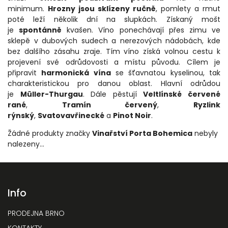
minimum.
Hrozny jsou sklízeny ručně
, pomlety a rmut
poté leží několik dní na slupkách. Získaný mošt
je
spontánně
kvašen. Víno ponechávají přes zimu ve
sklepě v dubových sudech a nerezových nádobách, kde
bez dalšího zásahu zraje. Tím víno získá volnou cestu k
projevení své odrůdovosti a místu původu. Cílem je
připravit
harmonická vína
se šťavnatou kyselinou, tak
charakteristickou pro danou oblast. Hlavní odrůdou
je
Müller-Thurgau
. Dále pěstují
Veltlínské červené
rané
,
Tramín červený
,
Ryzlink
rýnský
,
Svatovavřinecké
a
Pinot Noir
.
Žádné produkty značky
Vinařství Porta Bohemica
nebyly
nalezeny...
Info
PRODEJNA BRNO