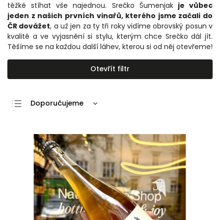
těžké stíhat vše najednou. Srečko Šumenjak
je vůbec
jeden z našich prvních vinařů, kterého jsme začali do
ČR dovážet
, a už jen za ty tři roky vidíme obrovský posun v
kvalitě a ve vyjasnění si stylu, kterým chce Srečko dál jít.
Těšíme se na každou další láhev, kterou si od něj otevřeme!
Otevřít filtr
Doporučujeme
Nejlevnější
Nejdražší
Nejprodávanější
Abecedně