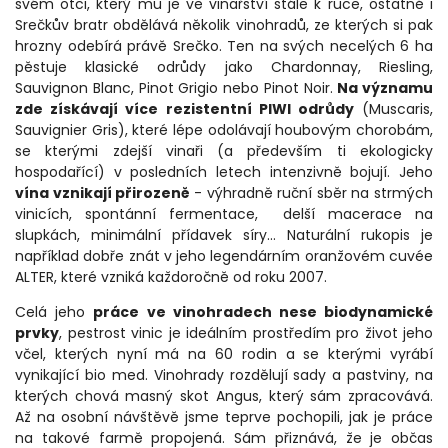
svém otci, který mu je ve vinařství stále k ruce, ostatně i
Srečkův bratr obdělává několik vinohradů, ze kterých si pak
hrozny odebírá právě Srečko. Ten na svých necelých 6 ha
pěstuje klasické odrůdy jako Chardonnay, Riesling,
Sauvignon Blanc, Pinot Grigio nebo Pinot Noir.
Na významu
zde získávají více rezistentní PIWI odrůdy
(Muscaris,
Sauvignier Gris), které lépe odolávají houbovým chorobám,
se kterými zdejší vinaři (a především ti ekologicky
hospodařící) v posledních letech intenzivně bojují. Jeho
vína vznikají přirozeně
- výhradně ruční sběr na strmých
vinicích, spontánní fermentace, delší macerace na
slupkách, minimální přídavek síry... Naturální rukopis je
například dobře znát v jeho legendárním oranžovém cuvée
ALTER, které vzniká každoročně od roku 2007.
Celá jeho
práce ve vinohradech nese biodynamické
prvky
, pestrost vinic je ideálním prostředím pro život jeho
včel, kterých nyní má na 60 rodin a se kterými vyrábí
vynikající bio med. Vinohrady rozdělují sady a pastviny, na
kterých chová masný skot Angus, který sám zpracovává.
Až na osobní návštěvě jsme teprve pochopili, jak je práce
na takové farmě propojená. Sám přiznává, že je občas