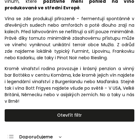
vínům, které
pozitivně mění pohled na víno
produkované ve střední Evropě
.
Vína se zde produkují přirozeně - fermentují spontánně v
dřevěných sudech nebo amforách a poté dlouho zrají na
kalech. Před lahvováním se nefiltrují a síří pouze minimálně.
Právě díky tomuto minimálně zásahovému přístupu může
ve vínehc vyniknout unikátní terroir obce Mužla. Z odrůd
zde najdeme lokálně typický Furmint, Lipovinu, Frankovku
nebo Kadarku, ale taky i Pinot Noir nebo Riesling.
Kromě vinařství rodina provozuje i krásný penzion a vinný
bar Bottéka v centru Komárna, kde kromě jejich vín najdete
i legendární vinařství z Burgenlandu nebo Maďarska. Stejně
tak i vína Bott Frigyes najdete všude po světě - V USA, Velké
Británii, Německu nebo v asijských zemích. No a taky u nás
v Brně!
Otevřít filtr
Doporučujeme