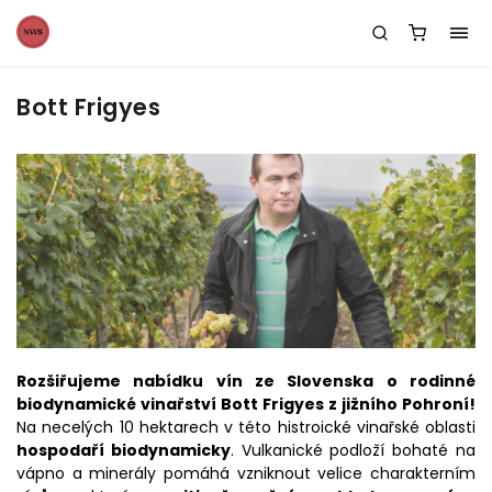
Bott Frigyes
Rozšiřujeme nabídku vín ze Slovenska o rodinné
biodynamické vinařství Bott Frigyes z jižního Pohroní!
Na necelých 10 hektarech v této histroické vinařské oblasti
hospodaří biodynamicky
. Vulkanické podloží bohaté na
vápno a minerály pomáhá vzniknout velice charakterním