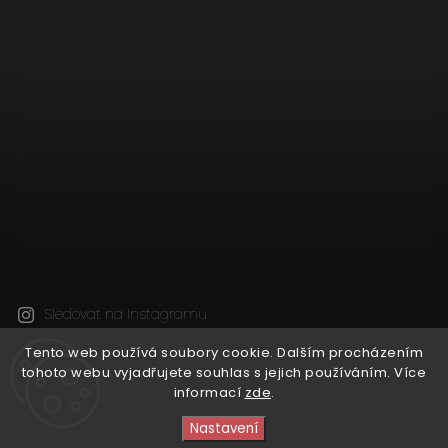
Sledovat na Instagramu
Tento web používá soubory cookie. Dalším procházením
tohoto webu vyjadřujete souhlas s jejich používáním. Více
Copyright 2026
Natural Wine Shop
. Všechna práva
informací
zde
.
vyhrazena.
Upravit nastavení cookies
Nastavení
Vytvořil
Shoptet
| Design
Shoptak.cz