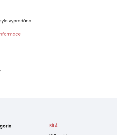
byla vyprodána…
 informace
e
BÍLÁ
gorie
: