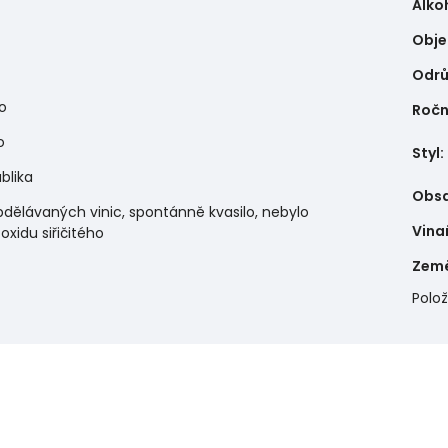
Alko
Obj
Odr
o
Ročn
o
Styl
:
blika
Obsa
bdělávaných vinic, spontánně kvasilo, nebylo
Vina
oxidu siřičitého
Zem
Polo