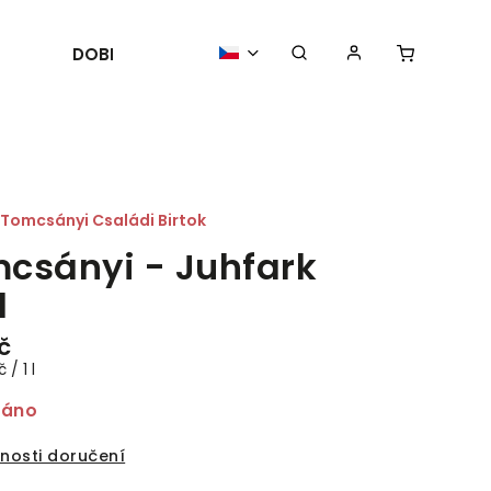
DOBROTY
POŘÁDÁME
AKTUALIT
Tomcsányi Családi Birtok
csányi - Juhfark
1
č
 / 1 l
dáno
nosti doručení