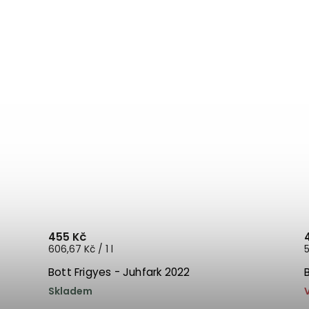
455 Kč
606,67 Kč / 1 l
5
Bott Frigyes - Juhfark 2022
Skladem