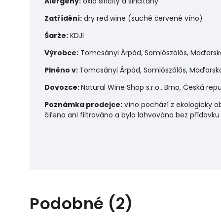
Alergeny:
o
xid siřičitý a siřičitany
Zatřídění:
dry red wine (suché červené víno)
Šarže:
KDJI
Výrobce:
Tomcsányi Árpád, Somlószőlős, Maďarsk
Plněno v:
Tomcsányi Árpád, Somlószőlős, Maďarsk
Dovozce:
Natural Wine Shop s.r.o., Brno, Česká repu
Poznámka prodejce:
víno pochází z ekologicky o
čiřeno ani filtrováno a bylo lahvováno bez přídavku 
Podobné (2)