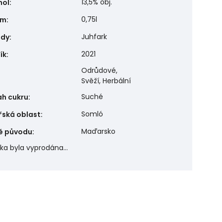
13,5% obj.
hol
:
0,75l
em
:
Juhfark
ůdy
:
2021
ík
:
Odrůdové,
Svěží, Herbální
Suché
h cukru
:
Somló
řská oblast
:
Maďarsko
ě původu
:
žka byla vyprodána…