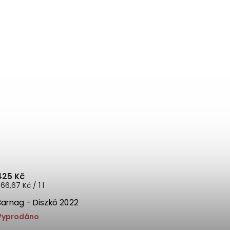
425 Kč
66,67 Kč / 1 l
Barnag - Diszkó 2022
Vyprodáno