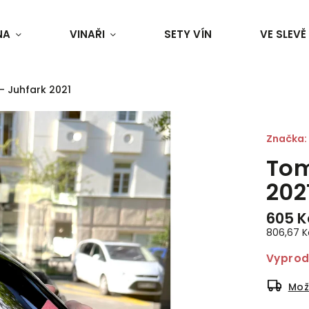
NA
VINAŘI
SETY VÍN
VE SLEVĚ
- Juhfark 2021
Značka:
Tom
202
605 K
806,67 Kč
Vypro
Mož