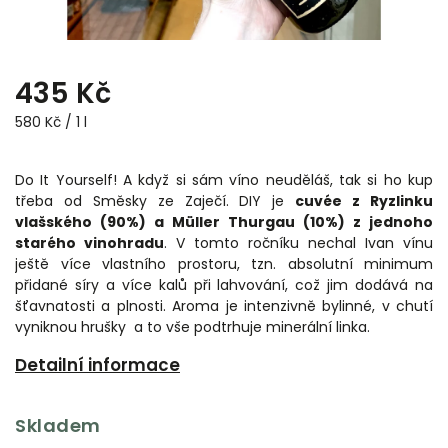
435 Kč
580 Kč / 1 l
Do It Yourself! A když si sám víno neuděláš, tak si ho kup
třeba od Směsky ze Zaječí. DIY je
cuvée z Ryzlinku
vlašského (90%) a
Müller Thurgau (10%) z jednoho
starého vinohradu
. V tomto ročníku nechal Ivan vínu
ještě více vlastního prostoru, tzn. absolutní minimum
přidané síry a více kalů při lahvování, což jim dodává na
šťavnatosti a plnosti. Aroma je intenzivně bylinné, v chutí
vyniknou hrušky a to vše podtrhuje minerální linka.
Detailní informace
Skladem