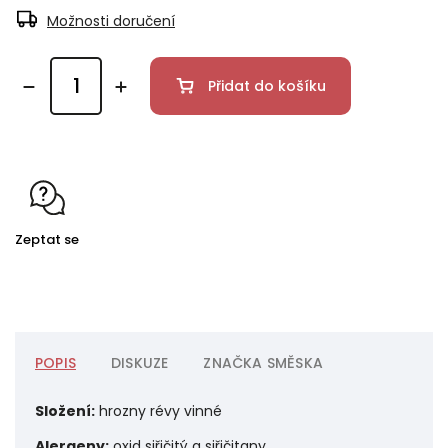
Možnosti doručení
Přidat do košíku
Zeptat se
POPIS
DISKUZE
ZNAČKA
SMĚSKA
Složení:
hrozny révy vinné
Alergeny:
oxid siřičitý a siřičitany