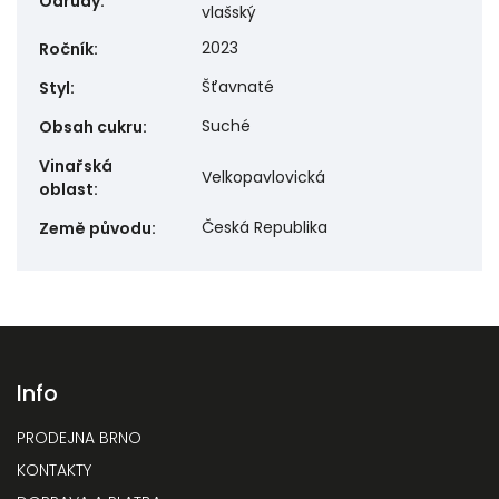
Odrůdy
:
vlašský
2023
Ročník
:
Šťavnaté
Styl
:
Suché
Obsah cukru
:
Vinařská
Velkopavlovická
oblast
:
Česká Republika
Země původu
:
Info
PRODEJNA BRNO
KONTAKTY