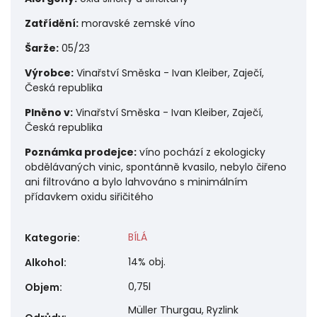
Zatřídění:
moravské zemské víno
Šarže:
05/23
Výrobce:
Vinařství Směska - Ivan Kleiber, Zaječí,
Česká republika
Plněno v:
Vinařství Směska - Ivan Kleiber, Zaječí,
Česká republika
Poznámka prodejce:
víno pochází z ekologicky
obdělávaných vinic, spontánně kvasilo, nebylo čiřeno
ani filtrováno a bylo lahvováno s minimálním
přídavkem oxidu siřičitého
BÍLÁ
Kategorie
:
14% obj.
Alkohol
:
0,75l
Objem
:
Müller Thurgau, Ryzlink