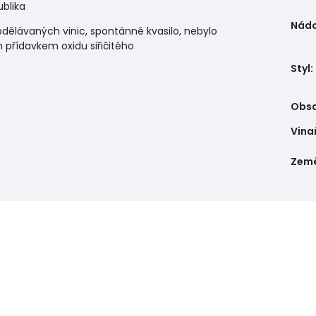
ublika
Nád
bdělávaných vinic, spontánně kvasilo, nebylo
m přídavkem oxidu siřičitého
Styl
:
Obsa
Vina
Zem