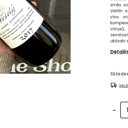
směs odr
Veltlín 
víno zr
komplex
citrusů
zemitost
ukázalo s
Detail
Sklad
Možn