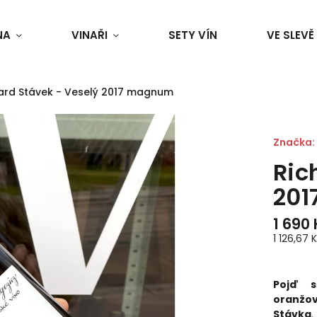
NA
VINAŘI
SETY VÍN
VE SLEVĚ
ard Stávek - Veselý 2017 magnum
Značka:
Ric
20
1 690
1 126,67 Kč
Pojď s
oranžov
Stávka
.