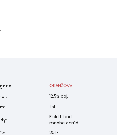
e
ORANŽOVÁ
gorie
:
12,5% obj.
hol
:
1,5l
em
:
Field blend
ůdy
:
mnoha odrůd
2017
ík
: