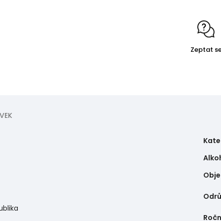
Zeptat s
VEK
Kate
Alko
Obj
Odr
ublika
Ročn