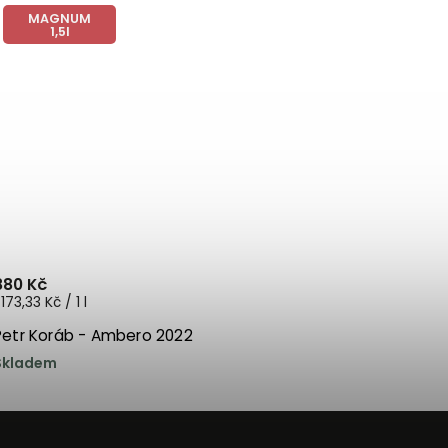
MAGNUM
1,5l
880 Kč
 173,33 Kč / 1 l
Petr Koráb - Ambero 2022
Skladem