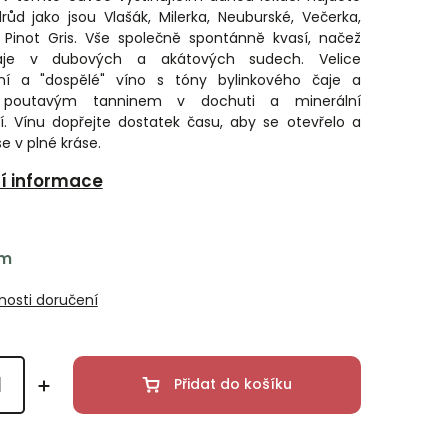
ůd jako jsou Vlašák, Milerka, Neuburské, Večerka,
a Pinot Gris. Vše společně spontánně kvasí, načež
aje v dubových a akátových sudech. Velice
ní a "dospělé" víno s tóny bylinkového čaje a
, poutavým tanninem v dochuti a minerální
í. Vínu dopřejte dostatek času, aby se otevřelo a
e v plné kráse.
ní informace
em
osti doručení
Přidat do košíku