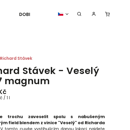
DOBROTY
POŘÁDÁME
AKTUALIT
Richard Stávek
hard Stávek - Veselý
17 magnum
 Kč
 / 1 l
e trochu zaveselit spolu s nabušeným
ým field blendem z vinice "Veselý" od Richarda
 V tomto cuvée vystihujícím danou lokaci najdete