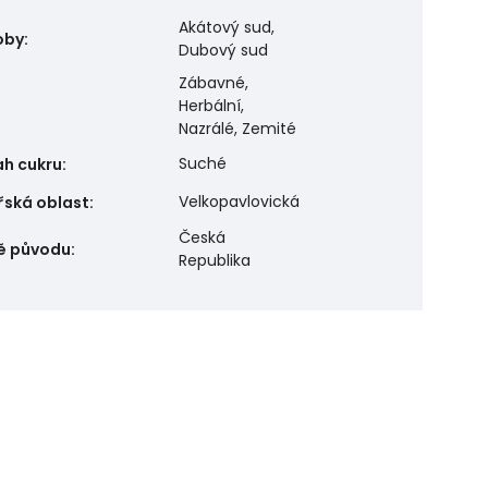
Akátový sud,
oby
:
Dubový sud
Zábavné,
Herbální,
Nazrálé, Zemité
Suché
h cukru
:
Velkopavlovická
řská oblast
:
Česká
ě původu
:
Republika