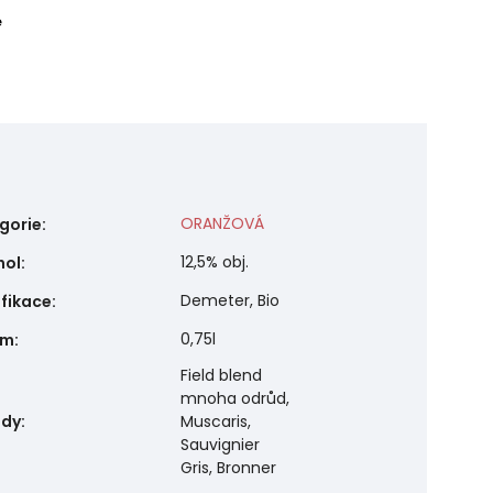
e
ORANŽOVÁ
gorie
:
12,5% obj.
hol
:
Demeter, Bio
ifikace
:
0,75l
em
:
Field blend
mnoha odrůd,
ůdy
:
Muscaris,
Sauvignier
Gris, Bronner