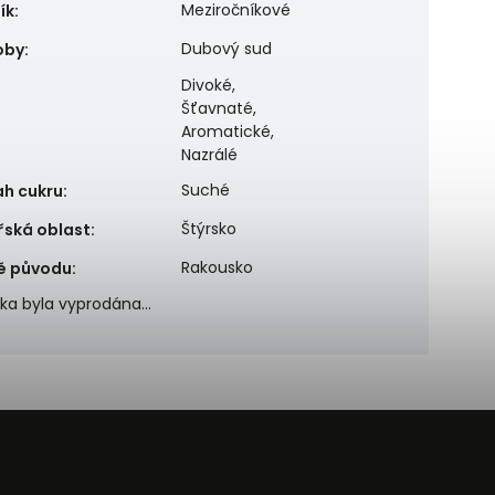
Meziročníkové
ík
:
Dubový sud
oby
:
Divoké,
Šťavnaté,
Aromatické,
Nazrálé
Suché
h cukru
:
Štýrsko
řská oblast
:
Rakousko
ě původu
:
žka byla vyprodána…