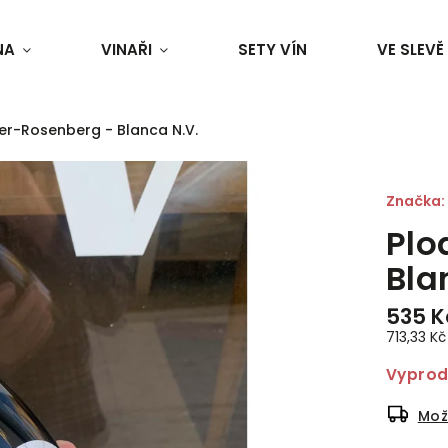
NA
VINAŘI
SETY VÍN
VE SLEVĚ
er-Rosenberg - Blanca N.V.
Značka:
Plo
Bla
535 K
713,33 Kč 
Vypro
Mož