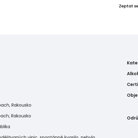
Zeptat s
Kate
Alko
Cert
Obj
bach, Rakousko
bach, Rakousko
Odr
blika
bdělávaných vinic, spontánně kvasilo, nebylo