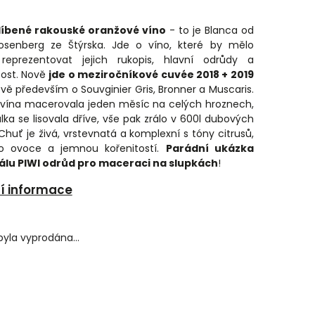
líbené rakouské oranžové víno
- to je Blanca od
Rosenberg ze Štýrska. Jde o víno, které by mělo
 reprezentovat jejich rukopis, hlavní odrůdy a
ost. Nově
jde o meziročníkové cuvée 2018 + 2019
vě především o Souvginier Gris, Bronner a Muscaris.
 vína macerovala jeden měsíc na celých hroznech,
lka se lisovala dříve, vše pak zrálo v 600l dubových
Chuť je živá, vrstevnatá a komplexní s tóny citrusů,
o ovoce a jemnou kořenitostí.
Parádní ukázka
álu PIWI odrůd pro maceraci na slupkách
!
ní informace
byla vyprodána…