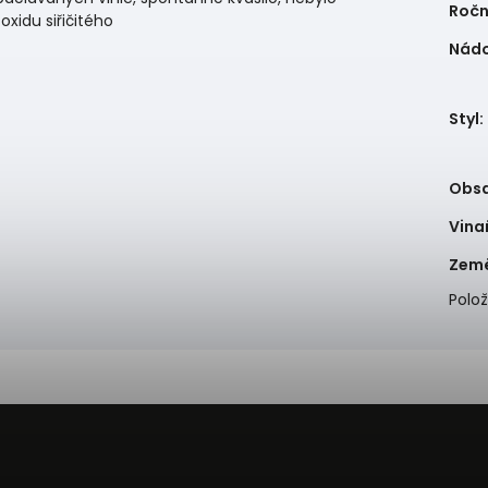
Ročn
oxidu siřičitého
Nád
Styl
:
Obsa
Vina
Zem
Polo