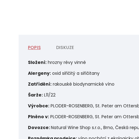
POPIS
DISKUZE
Složení:
hrozny révy vinné
Alergeny:
o
xid siřičitý a siřičitany
Zatřídění:
rakouské biodynamické víno
Šarže:
L11/22
Výrobce:
PLODER-ROSENBERG, St. Peter am Otters
Plněno v:
PLODER-ROSENBERG, St. Peter am Otters
Dovozce:
Natural Wine Shop s.r.o., Brno, Česká repu
Poznámka prodejce:
víno pochází z ekologicky o