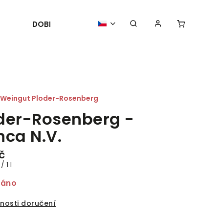
DOBROTY
POŘÁDÁME
AKTUALIT
Weingut Ploder-Rosenberg
der-Rosenberg -
nca N.V.
č
/ 1 l
dáno
nosti doručení