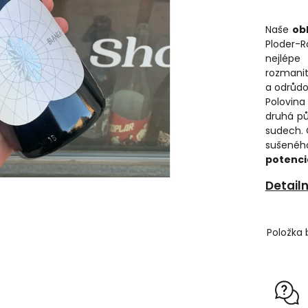
Naše
ob
Ploder-
nejlépe
rozmanit
a odrůdo
Polovina
druhá pů
sudech. 
sušenéh
potenci
Detail
Položka 