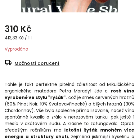
310 Kč
413,33 Kč / 1 l
Vyprodáno
Možnosti doručení
Tohle je fakt perfektně pitelná záležitost od Mikulčického
organického matadora Petra Marady! Jde o
rosé víno
vyrobené ve stylu "ryšák"
, což je směs červených hroznů
(60% Pinot Noir, 10% Svatovavřinecké) a bílých hroznů (30%
Chardonnay). Vše bylo společně přímo lisované, načež víno
spontánně kvasilo a zrálo v nerezovém tanku, pak ještě 1
měsíc v akátovém sudu. A krásně to zafungovalo. Oproti
předešlým ročníkům ma
letošní Ryšák mnohém více
energie a struktury chuti
, zejména jiskrnější kyselinu a