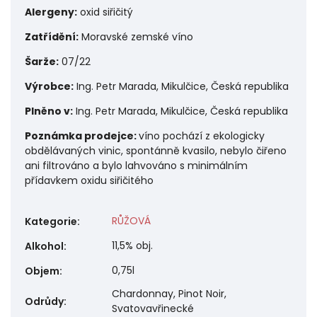
Alergeny:
o
xid siřičitý
Zatřídění:
Moravské zemské víno
Šarže:
07/22
Výrobce:
Ing. Petr Marada, Mikulčice, Česká republika
Plněno v:
Ing. Petr Marada, Mikulčice, Česká republika
Poznámka prodejce:
víno pochází z ekologicky
obdělávaných vinic, spontánně kvasilo, nebylo čiřeno
ani filtrováno a bylo lahvováno s minimálním
přídavkem oxidu siřičitého
RŮŽOVÁ
Kategorie
:
11,5% obj.
Alkohol
:
0,75l
Objem
:
Chardonnay, Pinot Noir,
Odrůdy
:
Svatovavřinecké