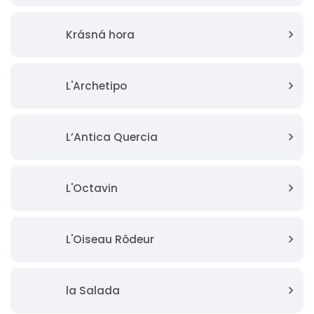
Krásná hora
L'Archetipo
L’Antica Quercia
L'Octavin
L'Oiseau Rôdeur
la Salada