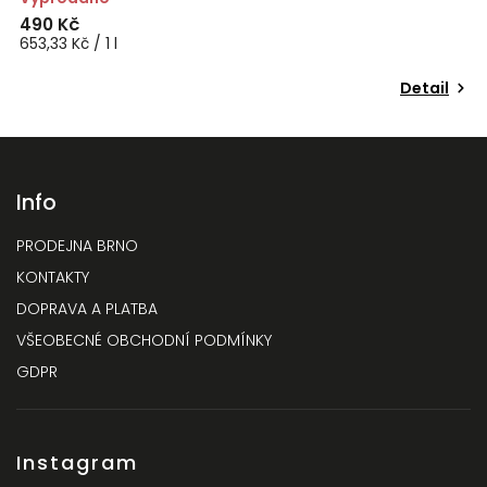
490 Kč
4
653,33 Kč / 1 l
62
Detail
Info
PRODEJNA BRNO
KONTAKTY
DOPRAVA A PLATBA
VŠEOBECNÉ OBCHODNÍ PODMÍNKY
GDPR
Instagram