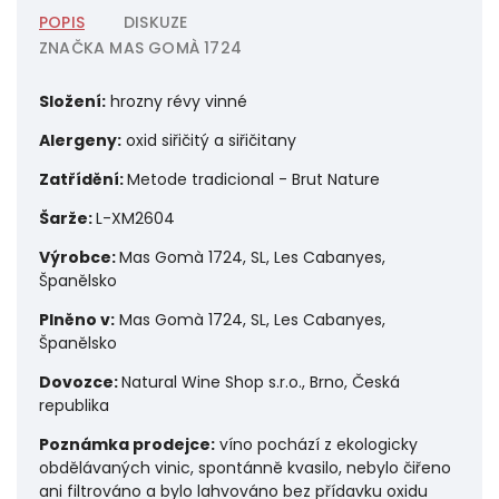
POPIS
DISKUZE
ZNAČKA
MAS GOMÀ 1724
Složení:
hrozny révy vinné
Alergeny:
o
xid siřičitý a siřičitany
Zatřídění:
Metode tradicional -
Brut Nature
Šarže:
L-XM2604
Výrobce:
Mas Gomà 1724, SL, Les Cabanyes,
Španělsko
Plněno v:
Mas Gomà 1724, SL, Les Cabanyes,
Španělsko
Dovozce:
Natural Wine Shop s.r.o., Brno, Česká
republika
Poznámka prodejce:
víno pochází z ekologicky
obdělávaných vinic, spontánně kvasilo, nebylo čiřeno
ani filtrováno a bylo lahvováno bez přídavku oxidu