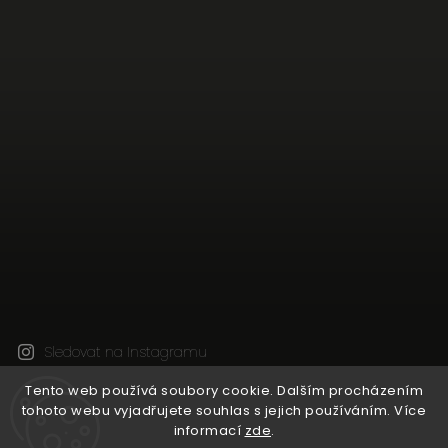
Sledovat na Instagramu
Tento web používá soubory cookie. Dalším procházením
tohoto webu vyjadřujete souhlas s jejich používáním. Více
Copyright 2026
Natural Wine Shop
. Všechna práva
informací
zde
.
vyhrazena.