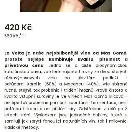
420 Kč
560 Kč / 1 l
La Volta je naše nejoblíbenější víno od Mas Gomà,
protože nejlépe kombinuje kvalitu, pitelnost a
přívětivou cenu
. Jedná se o čistě biodynamickou
katalánskou cavu, ve které najdete hrozny ze dvou starých
nízkovýnosových vinic na jílovitém podloží s
odrůdami Xarel·lo (60%) a Macabeu (40%). Vše sbírané
ručně, stejně tak proběhlo i třídění hroznů. Právě čistota a
kvalita vstupní suroviny je ve vínech Mas Gomà klíčová -
nejlépe tak proběhne primární spontánní fermentace, není
potřeba filtrace a ani přidání síry. Odstřeleno z kalů po 3
letech zrání. Výsledkem jsou jedinečné bubliny, které si
zamilují jak zarytí fanoušci naturálních vín, tak i milovníci
klasické metody.