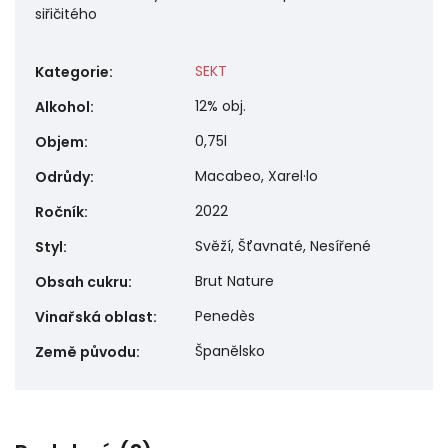
siřičitého
SEKT
Kategorie
:
12% obj.
Alkohol
:
0,75l
Objem
:
Macabeo, Xarel·lo
Odrůdy
:
2022
Ročník
:
Svěží, Šťavnaté, Nesířené
Styl
:
Brut Nature
Obsah cukru
:
Penedès
Vinařská oblast
:
Španělsko
Země původu
: