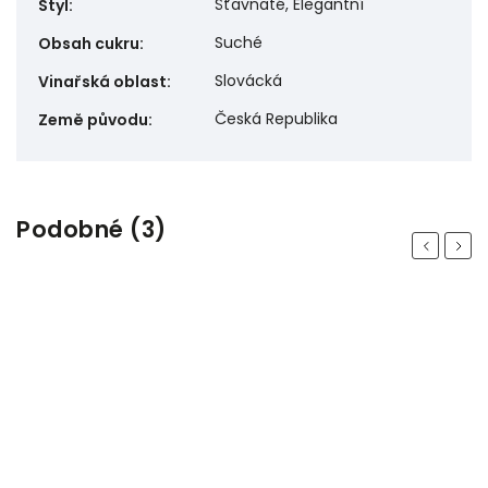
Šťavnaté, Elegantní
Styl
:
Suché
Obsah cukru
:
Slovácká
Vinařská oblast
:
Česká Republika
Země původu
:
Podobné (3)
Previous
Next