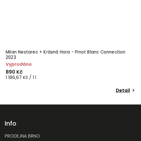
Milan Nestarec + Krásná Hora - Pinot Blanc Connection
P
2023
Vyprodáno
V
890 Kč
5
1 186,67 Kč / 1 l
7
Detail
Info
PRODEJNA BRNO