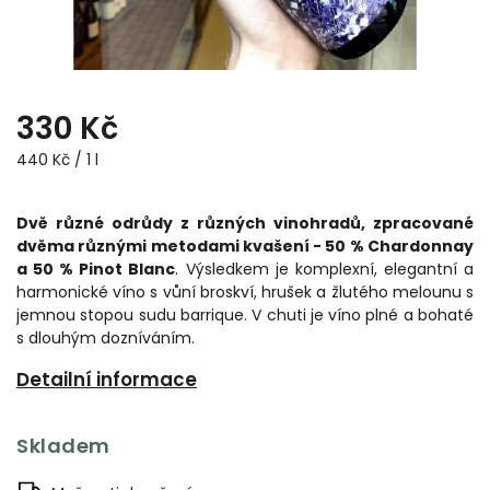
330 Kč
440 Kč / 1 l
Dvě různé odrůdy z různých vinohradů, zpracované
dvěma různými metodami kvašení - 50 % Chardonnay
a 50 % Pinot Blanc
. Výsledkem je komplexní, elegantní a
harmonické víno s vůní broskví, hrušek a žlutého melounu s
jemnou stopou sudu barrique. V chuti je víno plné a bohaté
s dlouhým dozníváním.
Detailní informace
Skladem