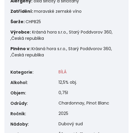
Alergeny:
o
xid siřičitý a siřičitany
Zatřídění:
moravské zemské víno
Šarže:
CHPB25
Výrobce:
Krásná hora s.r.o., Starý Poddvorov 360,
,Česká republika
Plněno v:
Krásná hora s.r.o., Starý Poddvorov 360,
,Česká republika
BÍLÁ
Kategorie
:
12,5% obj.
Alkohol
:
0,75l
Objem
:
Chardonnay, Pinot Blanc
Odrůdy
:
2025
Ročník
:
Dubový sud
Nádoby
: