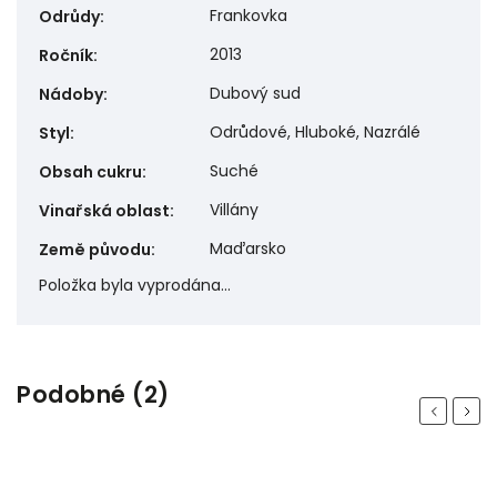
Frankovka
Odrůdy
:
2013
Ročník
:
Dubový sud
Nádoby
:
Odrůdové, Hluboké, Nazrálé
Styl
:
Suché
Obsah cukru
:
Villány
Vinařská oblast
:
Maďarsko
Země původu
:
Položka byla vyprodána…
Podobné (2)
Previous
Next