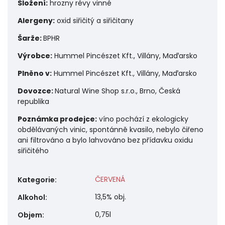
Složení:
hrozny révy vinné
Alergeny:
o
xid siřičitý a siřičitany
Šarže:
BPHR
Výrobce:
Hummel Pincészet Kft., Villány, Maďarsko
Plněno v:
Hummel Pincészet Kft., Villány, Maďarsko
Dovozce:
Natural Wine Shop s.r.o., Brno, Česká
republika
Poznámka prodejce:
víno pochází z ekologicky
obdělávaných vinic, spontánně kvasilo, nebylo čiřeno
ani filtrováno a bylo lahvováno bez přídavku oxidu
siřičitého
ČERVENÁ
Kategorie
:
13,5% obj.
Alkohol
:
0,75l
Objem
: