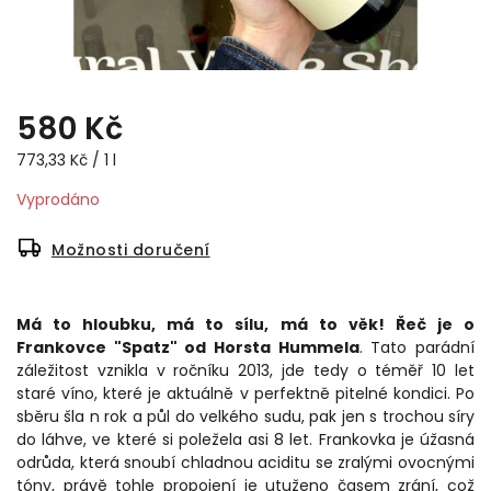
580 Kč
773,33 Kč / 1 l
Vyprodáno
Možnosti doručení
Má to hloubku, má to sílu, má to věk! Řeč je o
Frankovce "Spatz" od Horsta Hummela
. Tato parádní
záležitost vznikla v ročníku 2013, jde tedy o téměř 10 let
staré víno, které je aktuálně v perfektně pitelné kondici. Po
sběru šla n rok a půl do velkého sudu, pak jen s trochou síry
do láhve, ve které si poležela asi 8 let. Frankovka je úžasná
odrůda, která snoubí chladnou aciditu se zralými ovocnými
tóny, právě tohle propojení je utuženo časem zrání, což