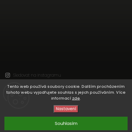
Sledovat na Instagramu
Tento web používá soubory cookie. Dalším procházením
tohoto webu vyjadřujete souhlas s jejich používáním. Více
Copyright 2026
Natural Wine Shop
. Všechna práva
informací
zde
.
vyhrazena.
Upravit nastavení cookies
Nastavení
Vytvořil
Shoptet
| Design
Shoptak.cz
Souhlasím