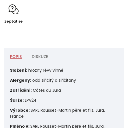
Zeptat se
POPIS
DISKUZE
Složení:
hrozny révy vinné
Alergeny:
o
xid siřičitý a siřičitany
Zatřídění:
Côtes du Jura
Šarže:
LPV24
Výrobce:
SARL Rousset-Martin pěre et fils, Jura,
France
Plněno v:
SARL Rousset-Martin pěre et fils, Jura,