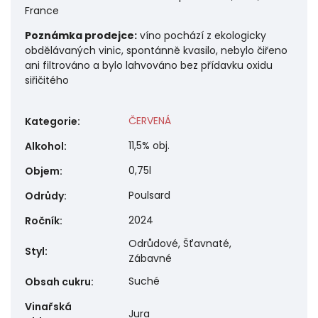
France
Poznámka prodejce:
víno pochází z ekologicky
obdělávaných vinic, spontánně kvasilo, nebylo čiřeno
ani filtrováno a bylo lahvováno bez přídavku oxidu
siřičitého
ČERVENÁ
Kategorie
:
11,5% obj.
Alkohol
:
0,75l
Objem
:
Poulsard
Odrůdy
:
2024
Ročník
:
Odrůdové, Šťavnaté,
Styl
:
Zábavné
Suché
Obsah cukru
:
Vinařská
Jura