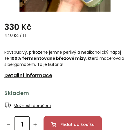
330 Kč
440 Kč / 1 l
Povzbudivý, přirozeně jemně perlivý a nealkoholický nápoj
ze
100% fermentované březové mízy
, která macerovala
s bergamotem. To je Euforia!
Detailní informace
Skladem
Možnosti doručení
Přidat do košíku