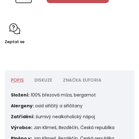
Zeptat se
POPIS
DISKUZE
ZNAČKA
EUFORIA
Složení:
100% březová míza, bergamot
Alergeny:
oxid siřičitý a siřičitany
Zatřídění:
šumivý nealkoholický nápoj
Výrobce:
Jan Klimeš, Bezděčín, Česká republika
Plněno v:
Jan Klimeš, Bezděčín, Česká republika