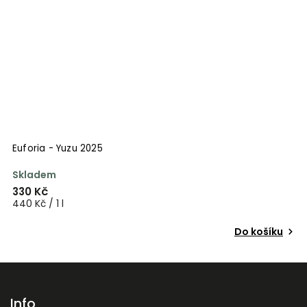
a - Yuzu 2025
Euforia - 
dem
Skladem
č
330 Kč
/ 1 l
440 Kč / 1 l
Do košíku
Info