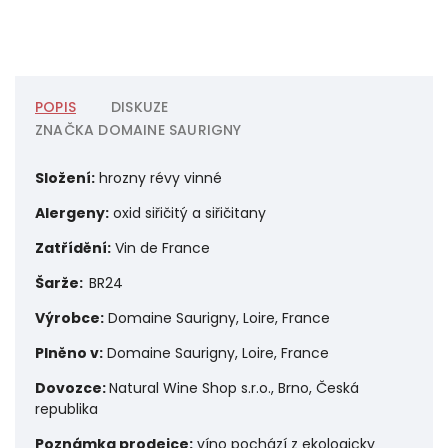
POPIS
DISKUZE
ZNAČKA
DOMAINE SAURIGNY
Složení:
hrozny révy vinné
Alergeny:
oxid siřičitý a siřičitany
Zatřídění:
Vin de France
Šarže:
BR24
Výrobce:
Domaine Saurigny, Loire, France
Plněno v:
Domaine Saurigny, Loire, France
Dovozce:
Natural Wine Shop s.r.o., Brno, Česká
republika
Poznámka prodejce:
víno pochází z ekologicky