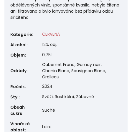
obdělávaných vinic, spontánně kvasilo, nebylo čiřeno
ani filtrováno a bylo lahvováno bez přídavku oxidu
siřičitého
ČERVENÁ
Kategorie
:
12% obj.
Alkohol
:
0,75l
Objem
:
Cabernet Franc, Gamay noir,
Odrůdy
:
Chenin Blanc, Sauvignon Blanc,
Grolleau
2024
Ročník
:
Svěží, Rustikální, Zábavné
Styl
:
Obsah
Suché
cukru
:
Vinařská
Loire
oblast
: