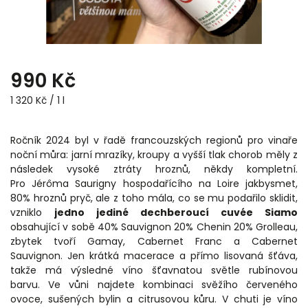
990 Kč
1 320 Kč / 1 l
Ročník 2024 byl v řadě francouzských regionů pro vinaře
noční můra: jarní mrazíky, kroupy a vyšší tlak chorob měly z
následek vysoké ztráty hroznů, někdy kompletní.
Pro
Jérôma Saurigny hospodařícího na Loire jakbysmet,
80% hroznů pryč, ale z toho mála, co se mu podařilo sklidit,
vzniklo
jedno jediné dechberoucí cuvée Siamo
obsahující v sobě
40% Sauvignon 20% Chenin 20% Grolleau,
zbytek tvoří Gamay, Cabernet Franc a Cabernet
Sauvignon. Jen krátká macerace a přímo lisovaná šťáva,
takže má výsledné víno
šťavnatou světle rubínovou
barvu.
Ve vůni najdete kombinaci svěžího červeného
ovoce, sušených bylin a citrusovou kůru. V chuti je víno