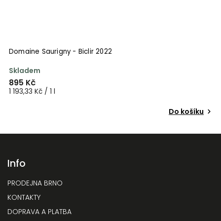
Domaine Saurigny - Biclir 2022
M
Skladem
V
895 Kč
4
1 193,33 Kč / 1 l
58
Do košíku
Info
PRODEJNA BRNO
KONTAKTY
DOPRAVA A PLATBA