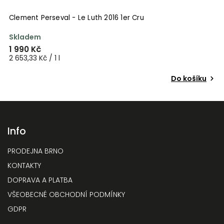
Clement Perseval - Le Luth 2016 1er Cru
C
Skladem
S
1 990 Kč
1
2 653,33 Kč / 1 l
1 
Do košíku
Info
PRODEJNA BRNO
KONTAKTY
DOPRAVA A PLATBA
VŠEOBECNÉ OBCHODNÍ PODMÍNKY
GDPR