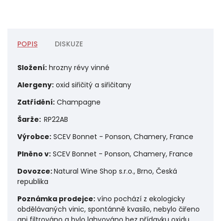
POPIS
DISKUZE
Složení:
hrozny révy vinné
Alergeny:
oxid siřičitý a siřičitany
Zatřídění:
Champagne
Šarže:
RP22AB
Výrobce:
SCEV Bonnet - Ponson, Chamery, France
Plněno v:
SCEV Bonnet - Ponson, Chamery, France
Dovozce:
Natural Wine Shop s.r.o., Brno, Česká
republika
Poznámka prodejce:
víno pochází z ekologicky
obdělávaných vinic, spontánně kvasilo, nebylo čiřeno
ani filtrováno a bylo lahvováno bez přídavku oxidu