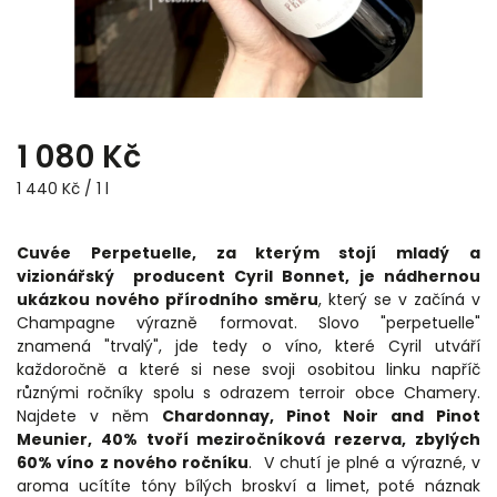
1 080 Kč
1 440 Kč / 1 l
Cuvée Perpetuelle, za kterým stojí mladý a
vizionářský producent Cyril Bonnet, je nádhernou
ukázkou nového přírodního směru
, který se v začíná v
Champagne výrazně formovat. Slovo "perpetuelle"
znamená "trvalý", jde tedy o víno, které Cyril utváří
každoročně a které si nese svoji osobitou linku napříč
různými ročníky spolu s odrazem terroir obce Chamery.
Najdete v něm
Chardonnay, Pinot Noir and Pinot
Meunier, 40% tvoří meziročníková rezerva, zbylých
60% víno z nového ročníku
. V chutí je plné a výrazné, v
aroma ucítíte tóny bílých broskví a limet, poté náznak