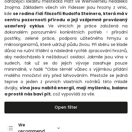
odrážející lokalitu městečka Platt ve Weinviertelu nedaleko
Znojma. Základem všech vín Fidesser jsou hrozny z vinic,
kde
se rodina řídí filozofií Rudolfa Steinera, která má v
centru pozornosti přírodu a její vzájemně provázaný
uzavřený cyklus
. Ve vinicích je práce založená na
dokonalém porozumění konkrétních potřeb - přírodní
postřiky, zelené práce, podpora užitečného hmyzu a
mikroorganizmů, které udržují půdu živou. Při sběru se klade
důraz na ruční třídění a následné rychlé zpracování hroznů,
aby nedocházelo k nežádoucí oxidaci. Jakmile jsou vína v
sudech, tak už se do jejich vývoje zasahuje pouze
minimálně, v řadě *Orbis téměř vůbec s výjimkou přidání
malého množství síry před lahvováním. Přestože se jedná
teprve o jeden z prvních vlastních ročníků této mladé
dvojky,
vína jsou nabitá energií, mají myšlenku, balanc
a prostě nás baví pít
, což vypovídá za vše.
Open filter
We
recommend