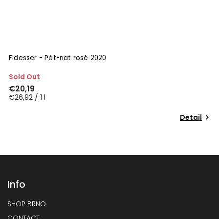
Fidesser - Pét-nat rosé 2020
Sold Out
€20,19
€26,92 / 1 l
Detail
Info
SHOP BRNO
CONTACT