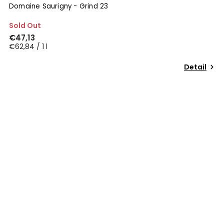
Domaine Saurigny - Grind 23
Sold Out
€47,13
€62,84 / 1 l
Detail