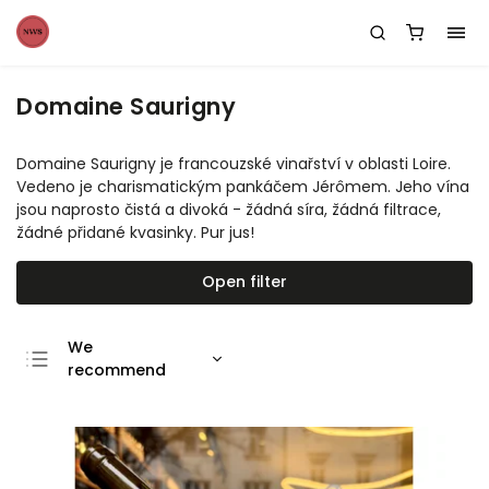
Domaine Saurigny
Domaine Saurigny je francouzské vinařství v oblasti Loire.
Vedeno je charismatickým pankáčem
Jérômem. Jeho vína
jsou naprosto čistá a divoká - žádná síra, žádná filtrace,
žádné přidané kvasinky. Pur jus!
Open filter
We
recommend
Least expensive
Most expensive
Bestsellers