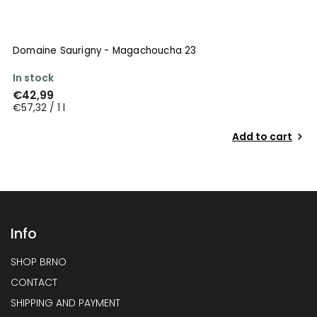
Domaine Saurigny - Magachoucha 23
In stock
€42,99
€57,32 / 1 l
Add to cart
Info
SHOP BRNO
CONTACT
SHIPPING AND PAYMENT