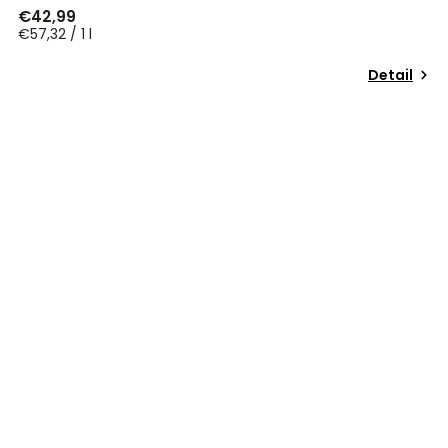
€42,99
€57,32 / 1 l
Detail